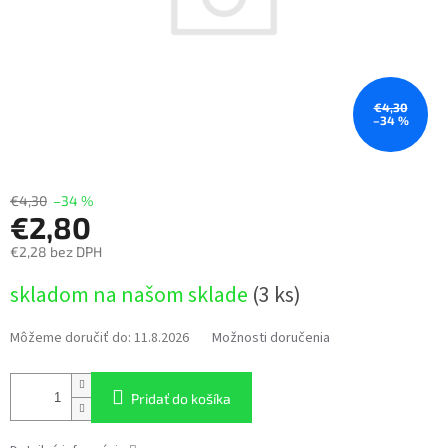
€4,30
–34 %
€4,30
–34 %
€2,80
€2,28 bez DPH
Jednotková
skladom na našom sklade
(3 ks)
cena:
Môžeme doručiť do:
11.8.2026
Možnosti doručenia
Pridať do košíka