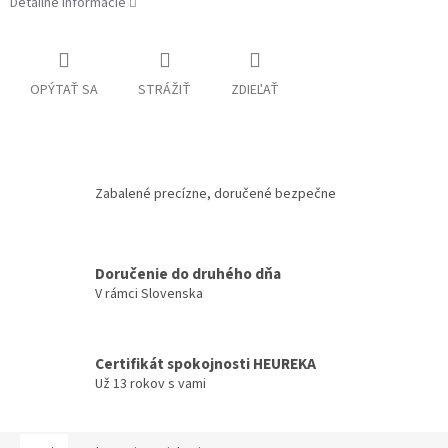
Detailné informácie
OPÝTAŤ SA
STRÁŽIŤ
ZDIEĽAŤ
Zabalené precízne, doručené bezpečne
Doručenie do druhého dňa
V rámci Slovenska
Certifikát spokojnosti HEUREKA
Už 13 rokov s vami