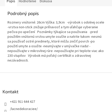
Popis
Hodnotenie
Diskusia
Podrobný popis
Rozmery vnútorné: 26cm Výška: 3,9cm -výrobok s odolnej ocele
-vrstva non-stick znižuje priľnavosť a tym uľahčuje vyberanie
pečiva po upečení Poznámky týkajúce sa použivania -pred
použitím vnútornú vrstvu umyte osušte a natrite tukom -nesmú
sa používať ostré predmety, ktoré môžu zničiť povrch -po
použití umyte a osušte -neumývajte v umývačke riadu! -
nepoužívajte v mikrovlnej rúre -nepoužívajte pri teplote viac ako
230 stupňov Výrobok má poľský certifikát o zdravotnej
nezávadnosti.
Z
á
p
ä
Kontakt
t
+421 911 644 427
i
e
/lacnedekoraciee/