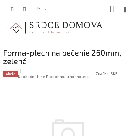
Prejsť
NÁKUP
na
EUR
obsah
KOŠÍK
Forma-plech na pečenie 260mm,
zelená
Značka:
SNB
Akcia
Priemerné
Neohodnotené
Podrobnosti hodnotenia
hodnotenie
produktu
je
0,0
z
5
hviezdičiek.