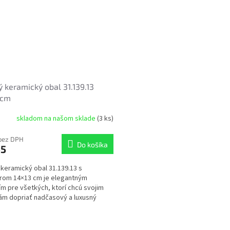
ý keramický obal 31.139.13
3cm
skladom na našom sklade
(3 ks)
bez DPH
Do košíka
45
 keramický obal 31.139.13 s
rom 14×13 cm je elegantným
ím pre všetkých, ktorí chcú svojim
nám dopriať nadčasový a luxusný
. Lesklý čierny povrch...
O