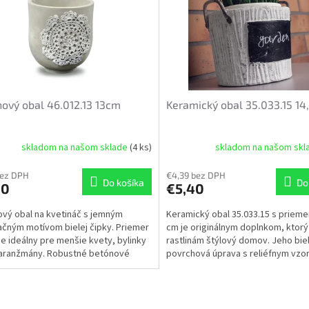
ový obal 46.012.13 13cm
Keramický obal 35.033.15 1
skladom na našom sklade
(4 ks)
skladom na našom sk
bez DPH
€4,39 bez DPH
Do košíka
Do
90
€5,40
vý obal na kvetináč s jemným
Keramický obal 35.033.15 s priem
čným motívom bielej čipky. Priemer
cm je originálnym doplnkom, ktor
je ideálny pre menšie kvety, bylinky
rastlinám štýlový domov. Jeho bie
 aranžmány. Robustné betónové
povrchová úprava s reliéfnym vzo
enie zaručuje...
doplnená o úchyty...