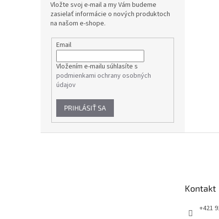
Vložte svoj e-mail a my Vám budeme
zasielať informácie o nových produktoch
na našom e-shope.
Email
Vložením e-mailu súhlasíte s
podmienkami ochrany osobných
údajov
PRIHLÁSIŤ SA
Z
á
p
ä
t
Kontakt
i
e
+421 9