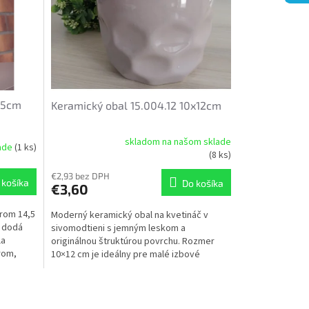
4,5cm
Keramický obal 15.004.12 10x12cm
skladom na našom sklade
lade
(1 ks)
Priemerné
(8 ks)
hodnotenie
produktu
€2,93 bez DPH
 košíka
Do košíka
€3,60
je
4,0
erom 14,5
Moderný keramický obal na kvetináč v
z
ý dodá
sivomodtieni s jemným leskom a
5
la
originálnou štruktúrou povrchu. Rozmer
hviezdičiek.
rom,
10×12 cm je ideálny pre malé izbové
rastliny, sukulenty či bylinky....