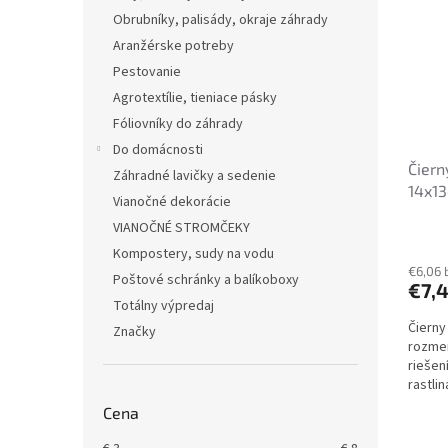
Obrubníky, palisády, okraje záhrady
Aranžérske potreby
Pestovanie
Agrotextílie, tieniace pásky
Fóliovníky do záhrady
Do domácnosti
Čiern
Záhradné lavičky a sedenie
14x1
Vianočné dekorácie
VIANOČNÉ STROMČEKY
Kompostery, sudy na vodu
€6,06 
Poštové schránky a balíkoboxy
€7,
Totálny výpredaj
Čierny
Značky
rozme
riešen
rastli
vzhľad
Cena