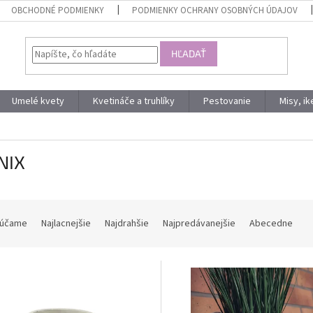
OBCHODNÉ PODMIENKY
PODMIENKY OCHRANY OSOBNÝCH ÚDAJOV
HĽADAŤ
Umelé kvety
Kvetináče a truhlíky
Pestovanie
Misy, i
NIX
účame
Najlacnejšie
Najdrahšie
Najpredávanejšie
Abecedne