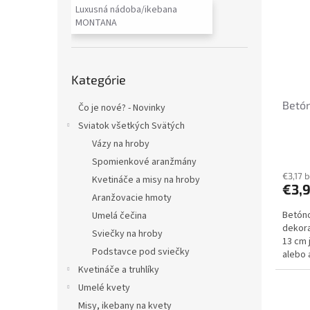
i
p
Luxusná nádoba/ikebana
s
r
MONTANA
p
o
r
d
o
u
Preskočiť
d
k
Kategórie
kategórie
u
t
Betón
k
o
Čo je nové? - Novinky
t
v
Sviatok všetkých Svätých
o
Vázy na hroby
v
Spomienkové aranžmány
€3,17 
Kvetináče a misy na hroby
€3,
Aranžovacie hmoty
Betóno
Umelá čečina
dekora
Sviečky na hroby
13 cm 
Podstavce pod sviečky
alebo
preved
Kvetináče a truhlíky
Umelé kvety
Misy, ikebany na kvety