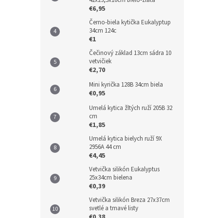
42x23,5x10cm bielo-zlatá
€6,95
Černo-biela kytička Eukalyptup
34cm 124c
€1
Čečinový základ 13cm sádra 10
vetvičiek
€2,70
Mini kyrička 128B 34cm biela
€0,95
Umelá kytica žltých ruží 205B 32
cm
€1,85
Umelá kytica bielych ruží 9X
2956A 44 cm
€4,45
Vetvička silikón Eukalyptus
25x34cm bielena
€0,39
Vetvička silikón Breza 27x37cm
svetlé a tmavé listy
€0,38