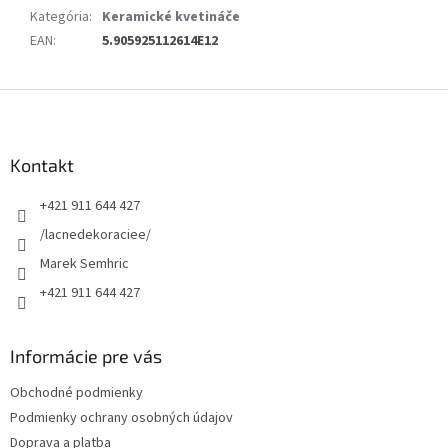
Kategória
:
Keramické kvetináče
EAN
:
5.905925112614E12
Z
á
p
ä
Kontakt
t
+421 911 644 427
i
e
/lacnedekoraciee/
Marek Semhric
+421 911 644 427
Informácie pre vás
Obchodné podmienky
Podmienky ochrany osobných údajov
Doprava a platba