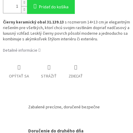
Pridať do košíka
Čierny keramický obal 31.139.13
s rozmerom 14×13 cm je elegantným
riešením pre všetkých, ktorí chcú svojim rastlinám dopriať nadčasový a
luxusný vzhľad. Lesklý čierny povrch pôsobí moderne a jednoducho sa
kombinuje s akýmkoľvek štýlom interiéru či exteriéru.
Detailné informácie
OPÝTAŤ SA
STRÁŽIŤ
ZDIEĽAŤ
Zabalené precízne, doručené bezpečne
Doručenie do druhého dňa