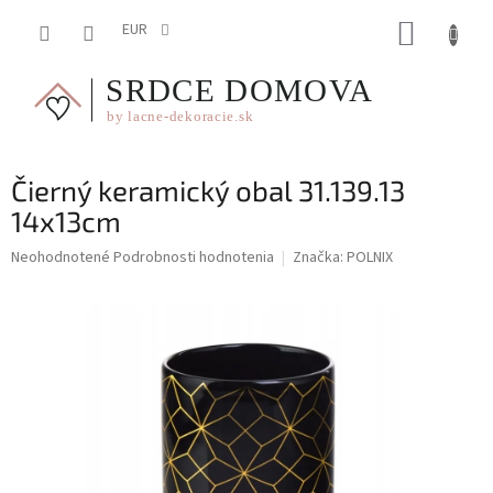
Prejsť
NÁKUP
na
EUR
obsah
KOŠÍK
Čierný keramický obal 31.139.13
14x13cm
Priemerné
Neohodnotené
Podrobnosti hodnotenia
Značka:
POLNIX
hodnotenie
produktu
je
0,0
z
5
hviezdičiek.