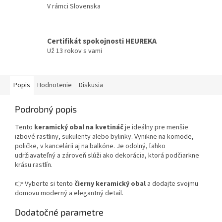
V rámci Slovenska
Certifikát spokojnosti HEUREKA
Už 13 rokov s vami
Popis
Hodnotenie
Diskusia
Podrobný popis
Tento
keramický obal na kvetináč
je ideálny pre menšie
izbové rastliny, sukulenty alebo bylinky. Vynikne na komode,
poličke, v kancelárii aj na balkóne. Je odolný, ľahko
udržiavateľný a zároveň slúži ako dekorácia, ktorá podčiarkne
krásu rastlín.
👉 Vyberte si tento
čierny keramický obal
a dodajte svojmu
domovu moderný a elegantný detail.
Dodatočné parametre