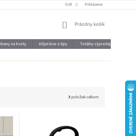
DOPRAVA A PLATBA
OBJEMOVÉ ZĽAVY
EUR
Prihlásenie
VÝHODY REGISTRÁCIE
NÁKUPNÝ
Prázdny košík
KOŠÍK
kebany na kvety
Inšpirácie a tipy
Totálny výpredaj
Značky
3
položiek celkom