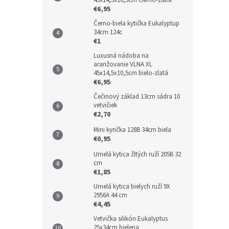
45x14,5x10,5cm čierno-zlatá
€6,95
Černo-biela kytička Eukalyptup
34cm 124c
€1
Luxusná nádoba na
aranžovanie VLNA XL
45x14,5x10,5cm bielo-zlatá
€6,95
Čečinový základ 13cm sádra 10
vetvičiek
€2,70
Mini kyrička 128B 34cm biela
€0,95
Umelá kytica žltých ruží 205B 32
cm
€1,85
Umelá kytica bielych ruží 9X
2956A 44 cm
€4,45
Vetvička silikón Eukalyptus
25x34cm bielena