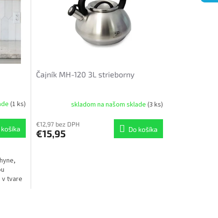
Čajník MH-120 3L strieborny
lade
(1 ks)
skladom na našom sklade
(3 ks)
€12,97 bez DPH
 košíka
Do košíka
€15,95
hyne,
ou
 v tvare