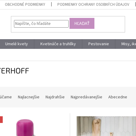
OBCHODNÉ PODMIENKY
PODMIENKY OCHRANY OSOBNÝCH ÚDAJOV
HĽADAŤ
Umelé kvety
Kvetináče a truhlíky
Pestovanie
Misy, i
ERHOFF
účame
Najlacnejšie
Najdrahšie
Najpredávanejšie
Abecedne
a