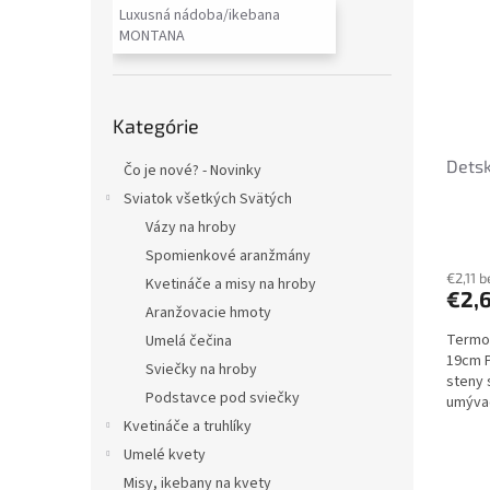
i
p
Luxusná nádoba/ikebana
s
r
MONTANA
p
o
r
d
o
u
Preskočiť
d
k
Kategórie
kategórie
u
t
Detsk
k
o
Čo je nové? - Novinky
t
v
Sviatok všetkých Svätých
o
Vázy na hroby
v
Spomienkové aranžmány
€2,11 
Kvetináče a misy na hroby
€2,
Aranžovacie hmoty
Termos
Umelá čečina
19cm P
Sviečky na hroby
steny 
Podstavce pod sviečky
umývač
Kvetináče a truhlíky
Umelé kvety
Misy, ikebany na kvety