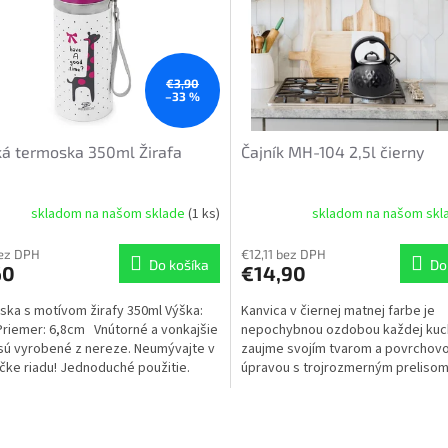
€3,90
–33 %
á termoska 350ml Žirafa
Čajník MH-104 2,5l čierny
skladom na našom sklade
(1 ks)
skladom na našom sk
bez DPH
€12,11 bez DPH
Do košíka
Do
60
€14,90
ka s motívom žirafy 350ml Výška:
Kanvica v čiernej matnej farbe je
riemer: 6,8cm Vnútorné a vonkajšie
nepochybnou ozdobou každej kuc
sú vyrobené z nereze. Neumývajte v
zaujme svojím tvarom a povrchov
ke riadu! Jednoduché použitie.
úpravou s trojrozmerným prelisom
diamantu.
O
v