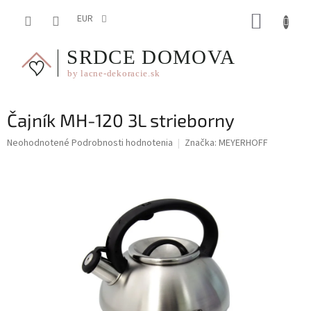
Prejsť
NÁKUP
na
EUR
obsah
KOŠÍK
Čajník MH-120 3L strieborny
Priemerné
Neohodnotené
Podrobnosti hodnotenia
Značka:
MEYERHOFF
hodnotenie
produktu
je
0,0
z
5
hviezdičiek.