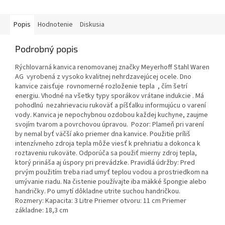
Popis
Hodnotenie
Diskusia
Podrobný popis
Rýchlovarná kanvica renomovanej značky Meyerhoff Stahl Waren
AG vyrobená z vysoko kvalitnej nehrdzavejúcej ocele. Dno
kanvice zaisťuje rovnomerné rozloženie tepla , čím šetrí
energiu. Vhodné na všetky typy sporákov vrátane indukcie . Má
pohodlnú nezahrievaciu rukoväť a píšťalku informujúcu o varení
vody. Kanvica je nepochybnou ozdobou každej kuchyne, zaujme
svojím tvarom a povrchovou úpravou. Pozor: Plameň pri varení
by nemal byť väčší ako priemer dna kanvice. Použitie príliš
intenzívneho zdroja tepla môže viesť k prehriatiu a dokonca k
roztaveniu rukoväte. Odporúča sa použiť mierny zdroj tepla,
ktorý prináša aj úspory pri prevádzke. Pravidlá údržby: Pred
prvým použitím treba riad umyť teplou vodou a prostriedkom na
umývanie riadu. Na čistenie používajte iba mäkké špongie alebo
handričky. Po umytí dôkladne utrite suchou handričkou.
Rozmery: Kapacita: 3 Litre Priemer otvoru: 11 cm Priemer
základne: 18,3 cm