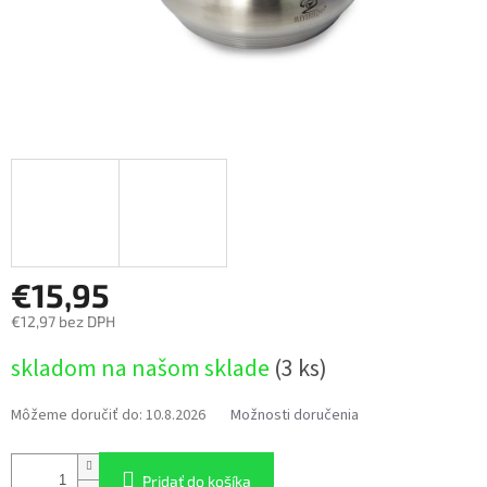
€15,95
€12,97 bez DPH
Jednotková
skladom na našom sklade
(3 ks)
cena:
Môžeme doručiť do:
10.8.2026
Možnosti doručenia
Pridať do košíka