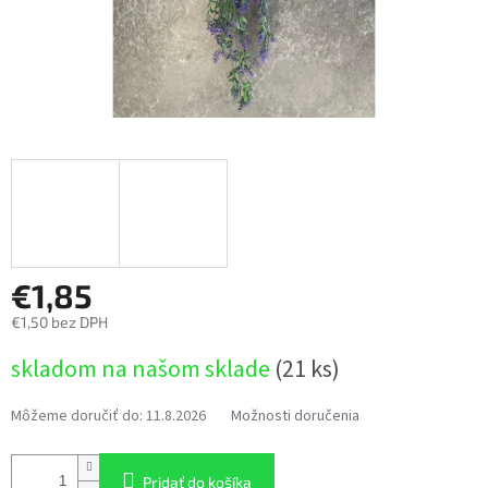
€1,85
€1,50 bez DPH
Jednotková
skladom na našom sklade
(21 ks)
cena:
Môžeme doručiť do:
11.8.2026
Možnosti doručenia
Pridať do košíka