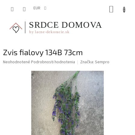
Prejsť
NÁKUP
na
EUR
obsah
KOŠÍK
Zvis fialovy 134B 73cm
Priemerné
Neohodnotené
Podrobnosti hodnotenia
Značka:
Sempro
hodnotenie
produktu
je
0,0
z
5
hviezdičiek.