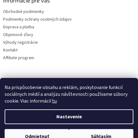
Informácie pre vás
Obchodné podmienky
Podmienky ochrany osobných údajov
Doprava a platba
Objemové zľavy
Výhody registrácie
Kontakt
Affiliate program
Na prispôsobenie obsahu a reklám, poskytovanie funkcií
sociálnych médií a analýzu návštevnosti používame súbory
cookie. Viac informácií
tu
.
Vytvoril Shoptet
Nastavenie
Copyright 2026
lacne-dekoracie.sk
. Všetky práva vyhradené.
Odmietnuť
Súhlasím
Upraviť nastavenie cookies