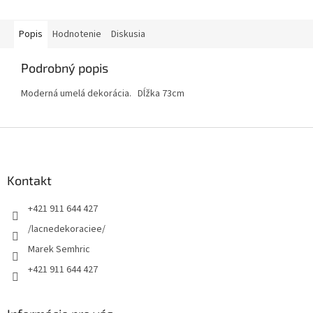
Popis
Hodnotenie
Diskusia
Podrobný popis
Moderná umelá dekorácia. Dĺžka 73cm
Z
á
p
ä
Kontakt
t
+421 911 644 427
i
e
/lacnedekoraciee/
Marek Semhric
+421 911 644 427