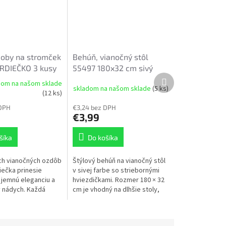
doby na stromček
Behúň, vianočný stôl
RDIEČKO 3 kusy
55497 180x32 cm sivý
Ďalší
dom na našom sklade
produkt
skladom na našom sklade
(5 ks)
(12 ks)
 DPH
€3,24 bez DPH
€3,99
šíka
Do košíka
ch vianočných ozdôb
Štýlový behúň na vianočný stôl
iečka prinesie
v sivej farbe so striebornými
jemnú eleganciu a
hviezdičkami. Rozmer 180 × 32
 nádych. Každá
cm je vhodný na dlhšie stoly,
doplnená červenou
kde dodá prestretému stolu
korálkou, vďaka
elegantný a sviatočný vzhľad....