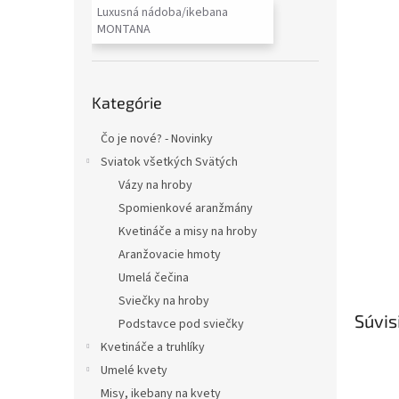
Luxusná nádoba/ikebana
MONTANA
Preskočiť
Kategórie
kategórie
Čo je nové? - Novinky
Sviatok všetkých Svätých
Vázy na hroby
Spomienkové aranžmány
Kvetináče a misy na hroby
Aranžovacie hmoty
Umelá čečina
Sviečky na hroby
Súvis
Podstavce pod sviečky
Kvetináče a truhlíky
Umelé kvety
Misy, ikebany na kvety