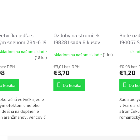
vetvička jedľa s
Ozdoby na stromček
Biele oz
ým snehom 284-6 19
198281 sada 8 kusov
194067 S
skladom na našom sklade
skla
skladom na našom sklade
(1 ks)
(18 ks)
 bez DPH
€3,01 bez DPH
€0,98 bez
98
€3,70
€1,20
o košíka
Do košíka
Do ko
ekoračná vetvička jedle
Sada biely
ným efektom umelého
v tvare srd
 Ideálna na doplnenie
stromčeku 
h aranžmánov, vencov či
romantický
h dekorácií. Pôsobí
ozdoba je 
zene a vďaka
šnúrkou s 
enému vzhľadu...
čomu ju...