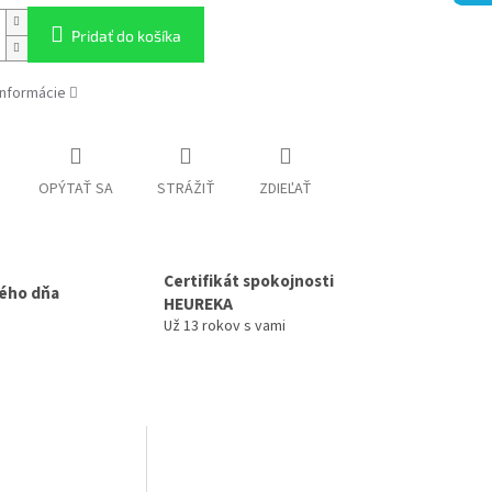
Pridať do košíka
informácie
OPÝTAŤ SA
STRÁŽIŤ
ZDIEĽAŤ
Certifikát spokojnosti
ého dňa
HEUREKA
Už 13 rokov s vami