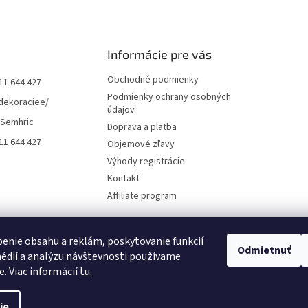
Informácie pre vás
Obchodné podmienky
11 644 427
Podmienky ochrany osobných
dekoraciee/
údajov
 Semhric
Doprava a platba
11 644 427
Objemové zľavy
Výhody registrácie
Kontakt
Affiliate program
enie obsahu a reklám, poskytovanie funkcií
Odmietnuť
édií a analýzu návštevnosti používame
e. Viac informácií
tu
.
ie