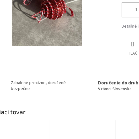
Detailné 
TLAČ
Doručenie do druh
Zabalené precízne, doručené
bezpečne
V rámci Slovenska
iaci tovar