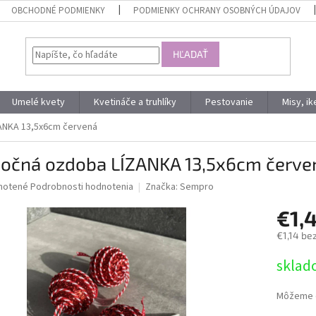
OBCHODNÉ PODMIENKY
PODMIENKY OCHRANY OSOBNÝCH ÚDAJOV
HĽADAŤ
Umelé kvety
Kvetináče a truhlíky
Pestovanie
Misy, i
ANKA 13,5x6cm červená
nočná ozdoba LÍZANKA 13,5x6cm červe
né
notené
Podrobnosti hodnotenia
Značka:
Sempro
nie
€1,
u
€1,14 be
Jednotk
sklad
cena:
iek.
Môžeme d