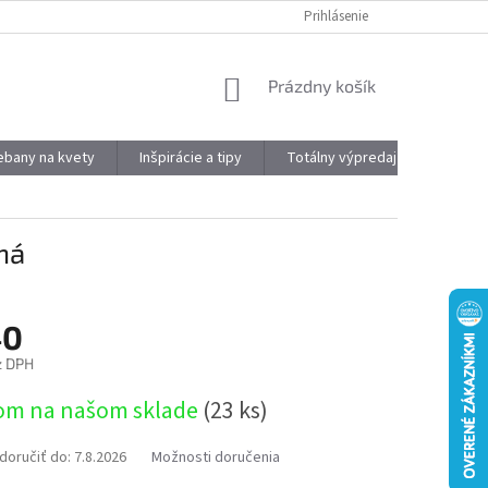
DOPRAVA A PLATBA
OBJEMOVÉ ZĽAVY
Prihlásenie
VÝHODY REGISTRÁCIE
NÁKUPNÝ
Prázdny košík
KOŠÍK
kebany na kvety
Inšpirácie a tipy
Totálny výpredaj
Značky
ná
40
z DPH
ová
om na našom sklade
(23 ks)
oručiť do:
7.8.2026
Možnosti doručenia