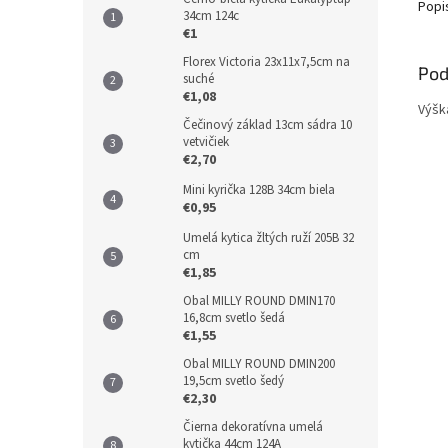
Popi
34cm 124c
€1
Florex Victoria 23x11x7,5cm na
Pod
suché
€1,08
Výšk
Čečinový základ 13cm sádra 10
vetvičiek
€2,70
Mini kyrička 128B 34cm biela
€0,95
Umelá kytica žltých ruží 205B 32
cm
€1,85
Obal MILLY ROUND DMIN170
16,8cm svetlo šedá
€1,55
Obal MILLY ROUND DMIN200
19,5cm svetlo šedý
€2,30
Čierna dekoratívna umelá
kytička 44cm 124A