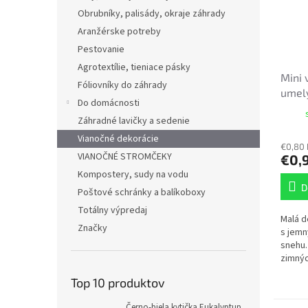
Obrubníky, palisády, okraje záhrady
Aranžérske potreby
Pestovanie
Agrotextílie, tieniace pásky
Mini 
Fóliovníky do záhrady
umel
Do domácnosti
cm
Záhradné lavičky a sedenie
Vianočné dekorácie
€0,80
VIANOČNÉ STROMČEKY
€0,
Kompostery, sudy na vodu
D
Poštové schránky a balíkoboxy
Totálny výpredaj
Malá d
Značky
s jem
snehu.
zimnýc
menšíc
Top 10 produktov
prirod
zasnež
Černo-biela kytička Eukalyptup