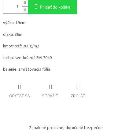
Pridať do košíka
výška: 19cm
dĺžka: 36m
hmotnosť: 200g/m2
farba: svetlošedá RAL7040
balenie: zmršťovacia fólia
OPÝTAŤ SA
STRÁŽIŤ
ZDIEĽAŤ
Zabalené precízne, doručené bezpečne