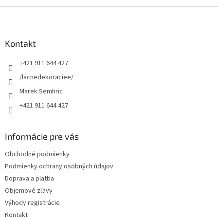
Z
á
p
ä
Kontakt
t
+421 911 644 427
i
e
/lacnedekoraciee/
Marek Semhric
+421 911 644 427
Informácie pre vás
Obchodné podmienky
Podmienky ochrany osobných údajov
Doprava a platba
Objemové zľavy
Výhody registrácie
Kontakt