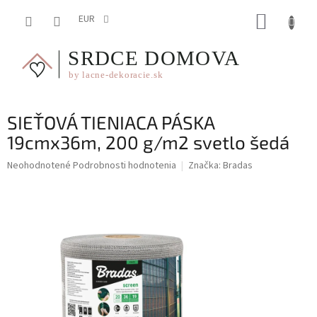
Prejsť
NÁKUP
na
EUR
obsah
KOŠÍK
SIEŤOVÁ TIENIACA PÁSKA
19cmx36m, 200 g/m2 svetlo šedá
Priemerné
Neohodnotené
Podrobnosti hodnotenia
Značka:
Bradas
hodnotenie
produktu
je
0,0
z
5
hviezdičiek.