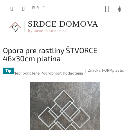
Prejsť
NÁKUP
na
EUR
obsah
KOŠÍK
Opora pre rastliny ŠTVORCE
46x30cm platina
Značka:
FORMplastic
Tip
Priemerné
Neohodnotené
Podrobnosti hodnotenia
hodnotenie
produktu
je
0,0
z
5
hviezdičiek.