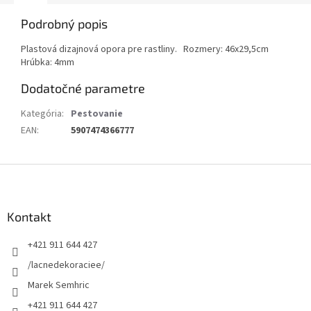
Podrobný popis
Plastová dizajnová opora pre rastliny. Rozmery: 46x29,5cm
Hrúbka: 4mm
Dodatočné parametre
Kategória
:
Pestovanie
EAN
:
5907474366777
Z
á
p
ä
Kontakt
t
+421 911 644 427
i
e
/lacnedekoraciee/
Marek Semhric
+421 911 644 427