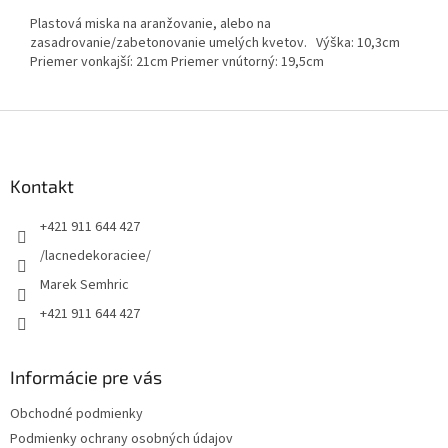
Plastová miska na aranžovanie, alebo na
zasadrovanie/zabetonovanie umelých kvetov. Výška: 10,3cm
Priemer vonkajší: 21cm Priemer vnútorný: 19,5cm
Z
á
p
ä
Kontakt
t
+421 911 644 427
i
e
/lacnedekoraciee/
Marek Semhric
+421 911 644 427
Informácie pre vás
Obchodné podmienky
Podmienky ochrany osobných údajov