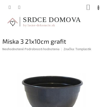
Prejsť
NÁKUP
na
obsah
KOŠÍK
Miska 3 21x10cm grafit
Priemerné
Neohodnotené
Podrobnosti hodnotenia
Značka:
Tomplastik
hodnotenie
produktu
je
0,0
z
5
hviezdičiek.