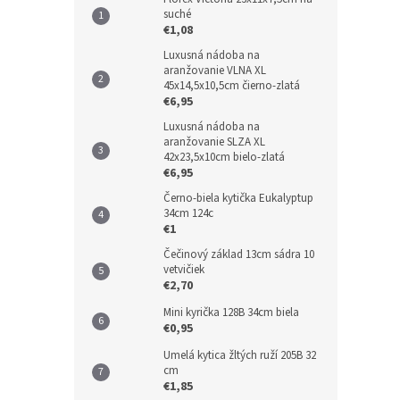
suché
€1,08
Luxusná nádoba na
aranžovanie VLNA XL
45x14,5x10,5cm čierno-zlatá
€6,95
Luxusná nádoba na
aranžovanie SLZA XL
42x23,5x10cm bielo-zlatá
€6,95
Černo-biela kytička Eukalyptup
34cm 124c
€1
Čečinový základ 13cm sádra 10
vetvičiek
€2,70
Mini kyrička 128B 34cm biela
€0,95
Umelá kytica žltých ruží 205B 32
cm
€1,85