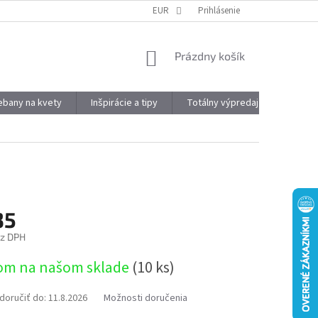
DOPRAVA A PLATBA
OBJEMOVÉ ZĽAVY
EUR
Prihlásenie
VÝHODY REGISTRÁCIE
NÁKUPNÝ
Prázdny košík
KOŠÍK
kebany na kvety
Inšpirácie a tipy
Totálny výpredaj
Značky
35
ez DPH
ová
om na našom sklade
(10 ks)
oručiť do:
11.8.2026
Možnosti doručenia