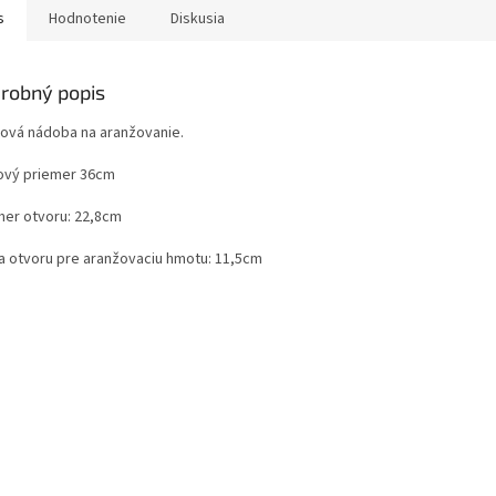
s
Hodnotenie
Diskusia
robný popis
tová nádoba na aranžovanie.
ový priemer 36cm
mer otvoru: 22,8cm
a otvoru pre aranžovaciu hmotu: 11,5cm