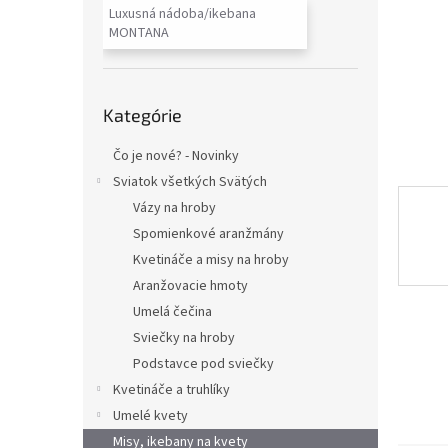
Luxusná nádoba/ikebana
MONTANA
Preskočiť
Kategórie
kategórie
Čo je nové? - Novinky
Sviatok všetkých Svätých
Vázy na hroby
Spomienkové aranžmány
Kvetináče a misy na hroby
Aranžovacie hmoty
Umelá čečina
Sviečky na hroby
Podstavce pod sviečky
Kvetináče a truhlíky
Umelé kvety
Misy, ikebany na kvety