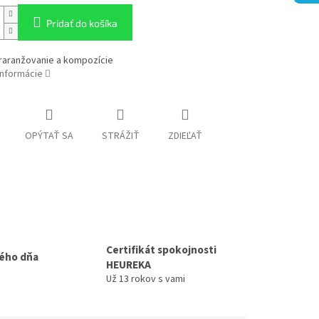
Pridať do košíka
araranžovanie a kompozície
informácie
OPÝTAŤ SA
STRÁŽIŤ
ZDIEĽAŤ
Certifikát spokojnosti
ého dňa
HEUREKA
Už 13 rokov s vami