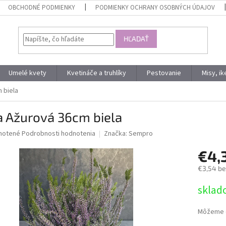
OBCHODNÉ PODMIENKY
PODMIENKY OCHRANY OSOBNÝCH ÚDAJOV
HĽADAŤ
Umelé kvety
Kvetináče a truhlíky
Pestovanie
Misy, i
 biela
a Ažurová 36cm biela
né
notené
Podrobnosti hodnotenia
Značka:
Sempro
nie
€4,
u
€3,54 b
Jednotk
sklad
cena:
iek.
Môžeme d