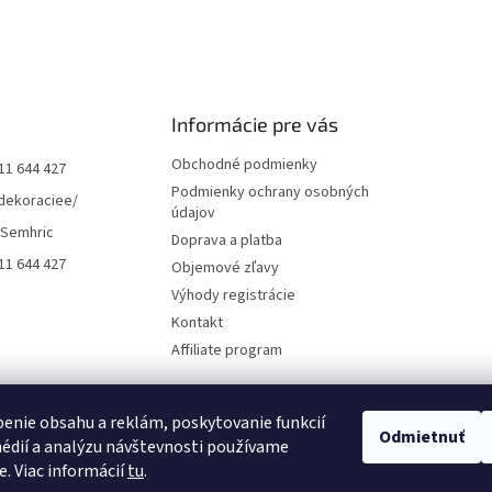
Informácie pre vás
Obchodné podmienky
11 644 427
Podmienky ochrany osobných
dekoraciee/
údajov
 Semhric
Doprava a platba
11 644 427
Objemové zľavy
Výhody registrácie
Kontakt
Affiliate program
enie obsahu a reklám, poskytovanie funkcií
Odmietnuť
édií a analýzu návštevnosti používame
e. Viac informácií
tu
.