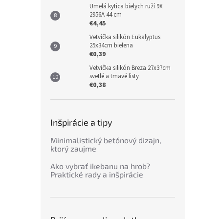
Umelá kytica bielych ruží 9X
2956A 44 cm
€4,45
Vetvička silikón Eukalyptus
25x34cm bielena
€0,39
Vetvička silikón Breza 27x37cm
svetlé a tmavé listy
€0,38
Inšpirácie a tipy
Minimalistický betónový dizajn,
ktorý zaujme
Ako vybrať ikebanu na hrob?
Praktické rady a inšpirácie