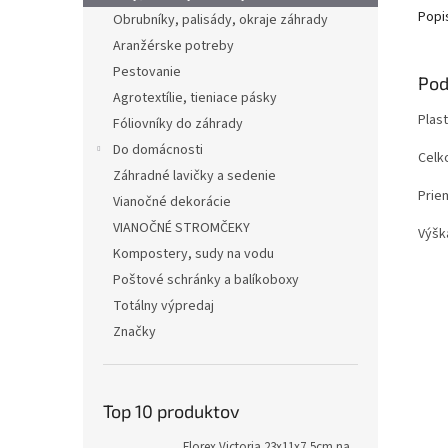
Popi
Obrubníky, palisády, okraje záhrady
Aranžérske potreby
Pestovanie
Pod
Agrotextílie, tieniace pásky
Plas
Fóliovníky do záhrady
Do domácnosti
Celk
Záhradné lavičky a sedenie
Prie
Vianočné dekorácie
VIANOČNÉ STROMČEKY
Výšk
Kompostery, sudy na vodu
Poštové schránky a balíkoboxy
Totálny výpredaj
Značky
Top 10 produktov
Florex Victoria 23x11x7,5cm na