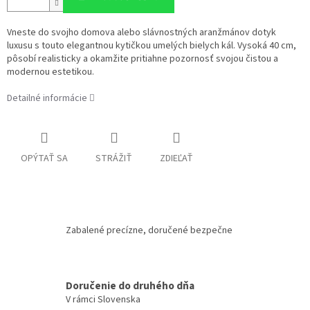
Vneste do svojho domova alebo slávnostných aranžmánov dotyk
luxusu s touto elegantnou kytičkou umelých bielych kál. Vysoká 40 cm,
pôsobí realisticky a okamžite pritiahne pozornosť svojou čistou a
modernou estetikou.
Detailné informácie
OPÝTAŤ SA
STRÁŽIŤ
ZDIEĽAŤ
Zabalené precízne, doručené bezpečne
Doručenie do druhého dňa
V rámci Slovenska