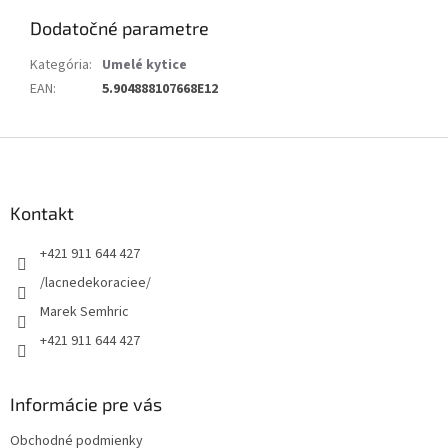
Dodatočné parametre
Kategória
:
Umelé kytice
EAN
:
5.904888107668E12
Z
á
p
ä
Kontakt
t
+421 911 644 427
i
e
/lacnedekoraciee/
Marek Semhric
+421 911 644 427
Informácie pre vás
Obchodné podmienky