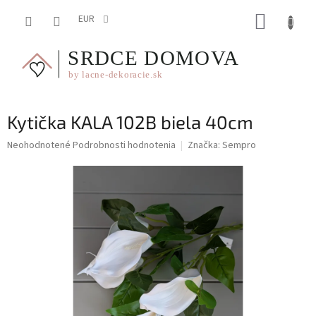
Prejsť
NÁKUP
na
EUR
obsah
KOŠÍK
Kytička KALA 102B biela 40cm
Priemerné
Neohodnotené
Podrobnosti hodnotenia
Značka:
Sempro
hodnotenie
produktu
je
0,0
z
5
hviezdičiek.