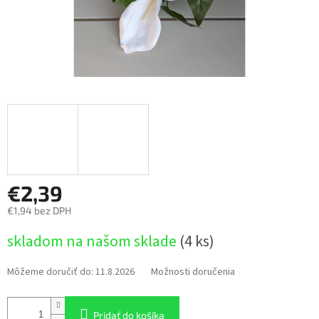
€2,39
€1,94 bez DPH
Jednotková
skladom na našom sklade
(4 ks)
cena:
Môžeme doručiť do:
11.8.2026
Možnosti doručenia
Pridať do košíka