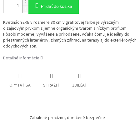
Pridať do košíka
Kvetináč YEKE v rozmere 80 cm v grafitovej farbe je výrazným
dizajnovým prvkom s jemne organickým tvarom a nízkym profilom.
Pôsobí moderne, vyvážene a prirodzene, vďaka čomu je ideálny do
priestranných interiérov, zimných záhrad, na terasy aj do exteriérových
oddychových zón.
Detailné informácie
OPÝTAŤ SA
STRÁŽIŤ
ZDIEĽAŤ
Zabalené precízne, doručené bezpečne