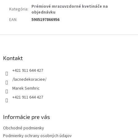
Prémiové mrazuvzdorné kvetináče na
Kategória
:
objednávku
EAN
:
5905197866956
Z
á
p
ä
Kontakt
t
+421 911 644 427
i
e
/lacnedekoraciee/
Marek Semhric
+421 911 644 427
Informácie pre vás
Obchodné podmienky
Podmienky ochrany osobných údajov