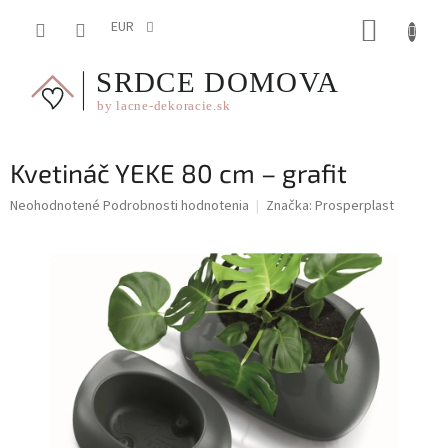
Prejsť
NÁKUP
na
EUR
obsah
KOŠÍK
Kvetináč YEKE 80 cm – grafit
Priemerné
Neohodnotené
Podrobnosti hodnotenia
Značka:
Prosperplast
hodnotenie
produktu
je
0,0
z
5
hviezdičiek.