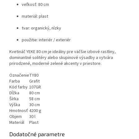
veľkosť: 80 cm
materiál: plast
tvar: organický, nízky
použitie: interiér / exteriér
Kvetináč YEKE 80 cm je ideálny pre väčšie izbové rastliny,
dominantné solitéry alebo skupinové výsadby a vytvára
prirodzené, moderné zelené akcenty v priestore.
Označenie
TY80
Farba
Grafit
Kód farby
107GR
Dĺžka
80 cm
Šírka
58 cm
Výška
30 cm
Hmotnosť
4200 g
Objem
30 l
Materiál
Plast
Dodatočné parametre