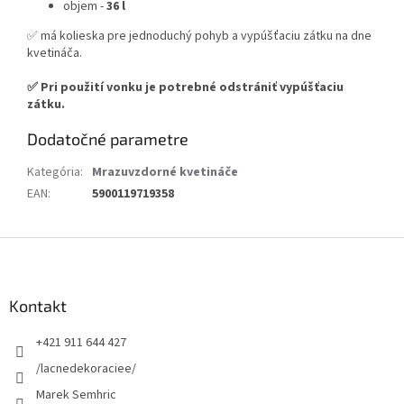
objem -
36 l
✅ má kolieska pre jednoduchý pohyb a vypúšťaciu zátku na dne
kvetináča.
✅ Pri použití vonku je potrebné odstrániť vypúšťaciu
zátku.
Dodatočné parametre
Kategória
:
Mrazuvzdorné kvetináče
EAN
:
5900119719358
Z
á
p
ä
Kontakt
t
+421 911 644 427
i
e
/lacnedekoraciee/
Marek Semhric