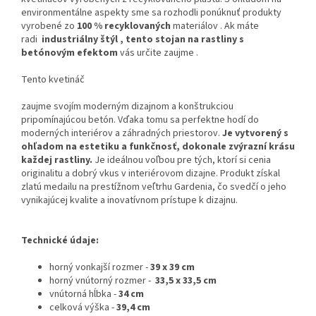
environmentálne aspekty sme sa rozhodli ponúknuť produkty
vyrobené zo
100 % recyklovaných
materiálov . Ak máte
radi
industriálny štýl , tento
stojan na rastliny s
betónovým efektom
vás určite zaujme .
Tento kvetináč
zaujme svojím moderným dizajnom a konštrukciou
pripomínajúcou betón. Vďaka tomu sa perfektne hodí do
moderných interiérov a záhradných priestorov.
Je vytvorený s
ohľadom na estetiku a funkčnosť, dokonale zvýrazní krásu
každej rastliny.
Je ideálnou voľbou pre tých, ktorí si cenia
originalitu a dobrý vkus v interiérovom dizajne. Produkt získal
zlatú medailu na prestížnom veľtrhu Gardenia, čo svedčí o jeho
vynikajúcej kvalite a inovatívnom prístupe k dizajnu.
Technické údaje:
horný vonkajší rozmer -
39 x 39 cm
horný vnútorný rozmer -
33,5 x 33,5 cm
vnútorná hĺbka -
34 cm
celková výška -
39,4 cm