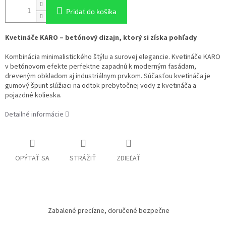
Pridať do košíka
Kvetináče KARO – betónový dizajn, ktorý si získa pohľady
Kombinácia minimalistického štýlu a surovej elegancie. Kvetináče KARO
v betónovom efekte perfektne zapadnú k moderným fasádam,
dreveným obkladom aj industriálnym prvkom. Súčasťou kvetináča je
gumový špunt slúžiaci na odtok prebytočnej vody z kvetináča a
pojazdné kolieska.
Detailné informácie
OPÝTAŤ SA
STRÁŽIŤ
ZDIEĽAŤ
Zabalené precízne, doručené bezpečne