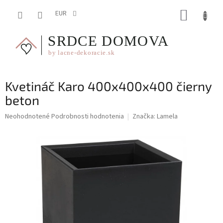
Prejsť
NÁKUP
na
EUR
obsah
KOŠÍK
Kvetináč Karo 400x400x400 čierny
beton
Priemerné
Neohodnotené
Podrobnosti hodnotenia
Značka:
Lamela
hodnotenie
produktu
je
0,0
z
5
hviezdičiek.