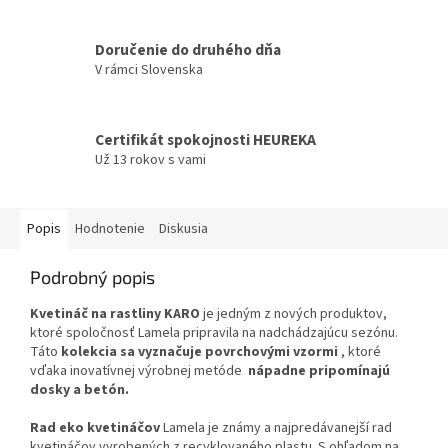
Doručenie do druhého dňa
V rámci Slovenska
Certifikát spokojnosti HEUREKA
Už 13 rokov s vami
Popis
Hodnotenie
Diskusia
Podrobný popis
Kvetináč na rastliny KARO
je jedným z nových produktov,
ktoré spoločnosť Lamela pripravila na nadchádzajúcu sezónu.
Táto
kolekcia sa vyznačuje povrchovými vzormi
, ktoré
vďaka inovatívnej výrobnej metóde
nápadne pripomínajú
dosky a betón.
Rad eko kvetináčov
Lamela je známy a najpredávanejší rad
kvetináčov vyrobených z recyklovaného plastu. S ohľadom na