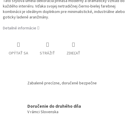
Táto štýlová umelá dekorácia prináša moderný a dramatický vzhľad do
každého interiéru. Vďaka svojej netradičnej čierno-bielej farebnej
kombinácii je ideálnym doplnkom pre minimalistické, industriálne alebo
goticky ladené aranžmány.
Detailné informácie
OPÝTAŤ SA
STRÁŽIŤ
ZDIEĽAŤ
Zabalené precízne, doručené bezpečne
Doručenie do druhého dňa
V rámci Slovenska