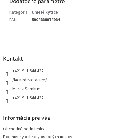
Dodatočné parametre
Kategória
:
Umelé kytice
EAN
:
5904888074984
Z
á
p
ä
Kontakt
t
+421 911 644 427
i
e
/lacnedekoraciee/
Marek Semhric
+421 911 644 427
Informácie pre vás
Obchodné podmienky
Podmienky ochrany osobných údajov