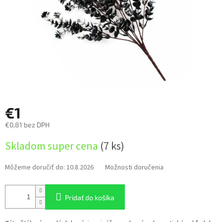
€1
€0,81 bez DPH
Jednotková
Skladom super cena
(7 ks)
cena:
Môžeme doručiť do:
10.8.2026
Možnosti doručenia
Pridať do košíka