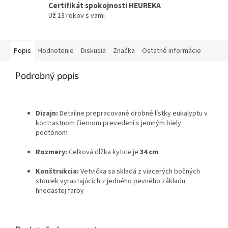
Certifikát spokojnosti HEUREKA
Už 13 rokov s vami
Popis
Hodnotenie
Diskusia
Značka
Ostatné informácie
Podrobný popis
Dizajn:
Detailne prepracované drobné lístky eukalyptu v
kontrastnom čiernom prevedení s jemným biely
podtónom
Rozmery:
Celková dĺžka kytice je
34 cm
.
Konštrukcia:
Vetvička sa skladá z viacerých bočných
stoniek vyrastajúcich z jedného pevného základu
hnedastej farby