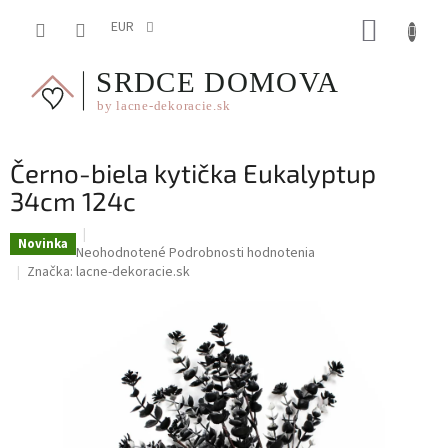
Prejsť
NÁKUP
na
EUR
obsah
KOŠÍK
Černo-biela kytička Eukalyptup
34cm 124c
Novinka
Priemerné
Neohodnotené
Podrobnosti hodnotenia
hodnotenie
Značka:
lacne-dekoracie.sk
produktu
je
0,0
z
5
hviezdičiek.