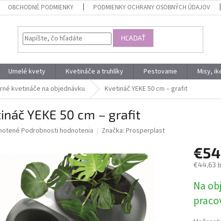
OBCHODNÉ PODMIENKY
PODMIENKY OCHRANY OSOBNÝCH ÚDAJOV
HĽADAŤ
Umelé kvety
Kvetináče a truhlíky
Pestovanie
Misy, i
né kvetináče na objednávku
Kvetináč YEKE 50 cm – grafit
ináč YEKE 50 cm – grafit
né
notené
Podrobnosti hodnotenia
Značka:
Prosperplast
nie
€54
u
€44,63 
Jednotk
Na ob
cena:
iek.
praco