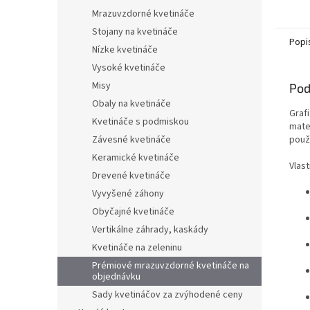
Mrazuvzdorné kvetináče
Stojany na kvetináče
Popi
Nízke kvetináče
Vysoké kvetináče
Misy
Pod
Obaly na kvetináče
Grafi
Kvetináče s podmiskou
mate
použí
Závesné kvetináče
Keramické kvetináče
Vlast
Drevené kvetináče
Vyvyšené záhony
Obyčajné kvetináče
Vertikálne záhrady, kaskády
Kvetináče na zeleninu
Prémiové mrazuvzdorné kvetináče na
objednávku
Sady kvetináčov za zvýhodené ceny