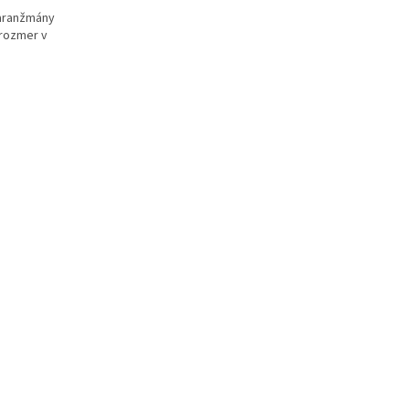
 aranžmány
 rozmer v