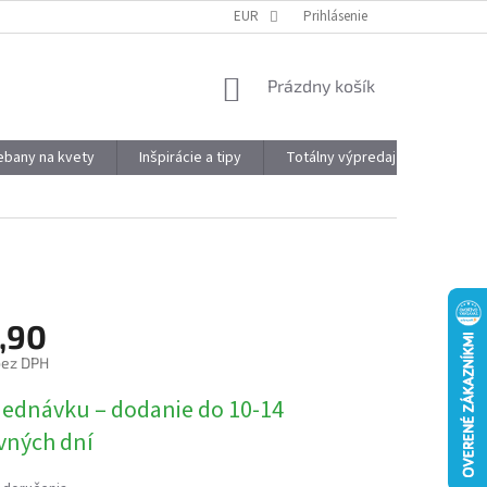
DOPRAVA A PLATBA
OBJEMOVÉ ZĽAVY
EUR
Prihlásenie
VÝHODY REGISTRÁCIE
NÁKUPNÝ
Prázdny košík
KOŠÍK
kebany na kvety
Inšpirácie a tipy
Totálny výpredaj
Značky
,90
bez DPH
ová
jednávku – dodanie do 10-14
vných dní