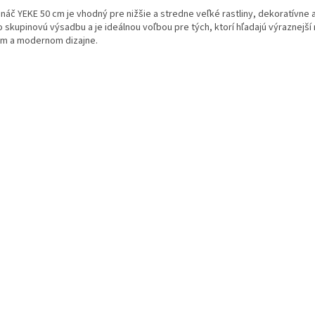
ináč YEKE 50 cm je vhodný pre nižšie a stredne veľké rastliny, dekoratívne
o skupinovú výsadbu a je ideálnou voľbou pre tých, ktorí hľadajú výraznejší
om a modernom dizajne.