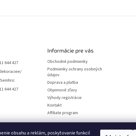
Informácie pre vás
Obchodné podmienky
11 644 427
Podmienky ochrany osobných
dekoraciee/
údajov
 Semhric
Doprava a platba
11 644 427
Objemové zľavy
Výhody registrácie
Kontakt
Affiliate program
enie obsahu a reklám, poskytovanie funkcií