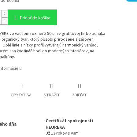
 doručenia
Pridať do košíka
 YEKE vo väčšom rozmere 50 cm v grafitovej farbe ponúka
organický tvar, ktorý pôsobí prirodzene a zároveň
. Oblé línie a nízky profil vytvárajú harmonický vzhľad,
rému sa kvetináč hodí do moderných interiérov, na
 balkóny.
informácie
OPÝTAŤ SA
STRÁŽIŤ
ZDIEĽAŤ
Certifikát spokojnosti
ého dňa
HEUREKA
Už 13 rokov s vami