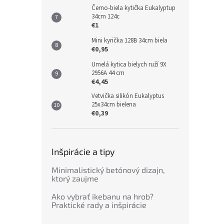
Černo-biela kytička Eukalyptup
34cm 124c
€1
Mini kyrička 128B 34cm biela
€0,95
Umelá kytica bielych ruží 9X
2956A 44 cm
€4,45
Vetvička silikón Eukalyptus
25x34cm bielena
€0,39
Inšpirácie a tipy
Minimalistický betónový dizajn,
ktorý zaujme
Ako vybrať ikebanu na hrob?
Praktické rady a inšpirácie