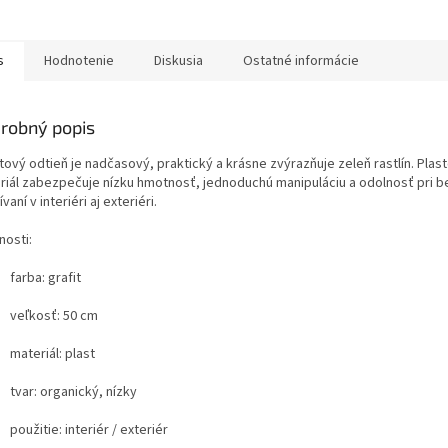
s
Hodnotenie
Diskusia
Ostatné informácie
robný popis
tový odtieň je nadčasový, praktický a krásne zvýrazňuje zeleň rastlín. Plas
riál zabezpečuje nízku hmotnosť, jednoduchú manipuláciu a odolnosť pri 
vaní v interiéri aj exteriéri.
nosti:
farba: grafit
veľkosť: 50 cm
materiál: plast
tvar: organický, nízky
použitie: interiér / exteriér