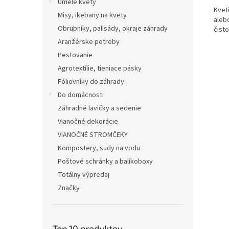
Umelé kvety
Kvet
Misy, ikebany na kvety
aleb
Obrubníky, palisády, okraje záhrady
čist
Aranžérske potreby
Pestovanie
Agrotextílie, tieniace pásky
Fóliovníky do záhrady
Do domácnosti
Záhradné lavičky a sedenie
Vianočné dekorácie
VIANOČNÉ STROMČEKY
Kompostery, sudy na vodu
Poštové schránky a balíkoboxy
Totálny výpredaj
Značky
Top 10 produktov