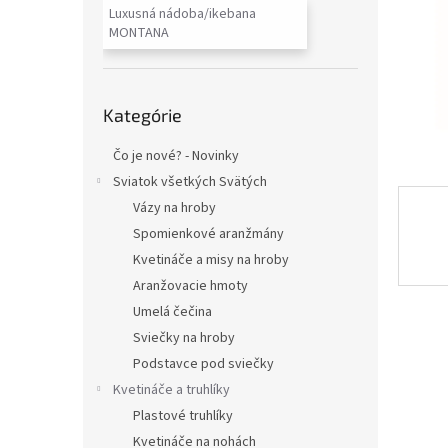
Luxusná nádoba/ikebana
MONTANA
Preskočiť
Kategórie
kategórie
Čo je nové? - Novinky
Sviatok všetkých Svätých
Vázy na hroby
Spomienkové aranžmány
Kvetináče a misy na hroby
Aranžovacie hmoty
Umelá čečina
Sviečky na hroby
Podstavce pod sviečky
Kvetináče a truhlíky
Plastové truhlíky
Kvetináče na nohách