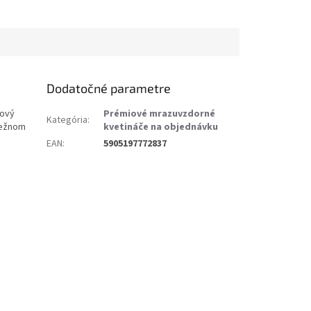
Dodatočné parametre
tový
Prémiové mrazuvzdorné
Kategória
:
bežnom
kvetináče na objednávku
EAN
:
5905197772837