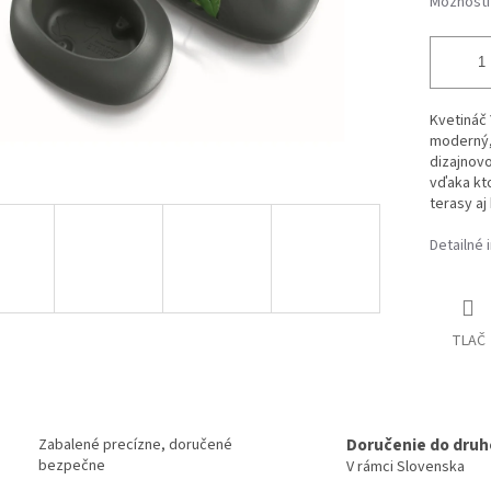
Možnosti
Kvetináč
moderný, 
dizajnovo
vďaka kto
terasy aj
Detailné 
TLAČ
Doručenie do druh
Zabalené precízne, doručené
bezpečne
V rámci Slovenska