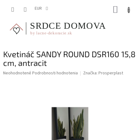
Prejsť
NÁKUP
na
EUR
obsah
KOŠÍK
Kvetináč SANDY ROUND DSR160 15,8
cm, antracit
Priemerné
Neohodnotené
Podrobnosti hodnotenia
Značka:
Prosperplast
hodnotenie
produktu
je
0,0
z
5
hviezdičiek.