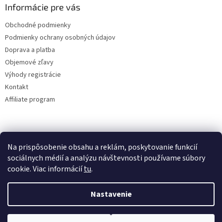
Informácie pre vás
Obchodné podmienky
Podmienky ochrany osobných údajov
Doprava a platba
Objemové zľavy
Výhody registrácie
Kontakt
Affiliate program
Na prispôsobenie obsahu a reklám, poskytovanie funkcií
sociálnych médií a analýzu návštevnosti používame súbory
cookie. Viac informácií
tu
.
Vytvoril Shoptet
Nastavenie
Copyright 2026
lacne-dekoracie.sk
. Všetky práva vyhradené.