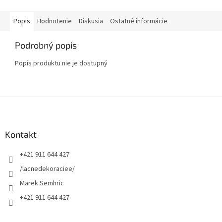
Popis
Hodnotenie
Diskusia
Ostatné informácie
Podrobný popis
Popis produktu nie je dostupný
Z
á
p
ä
Kontakt
t
+421 911 644 427
i
e
/lacnedekoraciee/
Marek Semhric
+421 911 644 427