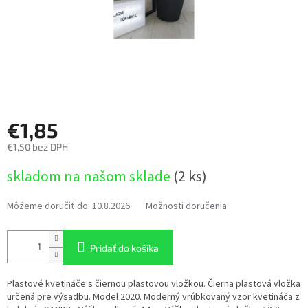
€1,85
€1,50 bez DPH
Jednotková
skladom na našom sklade
(2 ks)
cena:
Môžeme doručiť do:
10.8.2026
Možnosti doručenia
Pridať do košíka
Plastové kvetináče s čiernou plastovou vložkou. Čierna plastová vložka
určená pre výsadbu. Model 2020. Moderný vrúbkovaný vzor kvetináča z