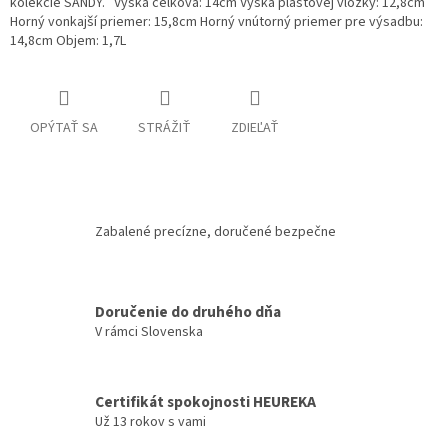
kolekcie SANDY. Výška celková: 14cm Výška plastovej vložky: 12,8cm
Horný vonkajší priemer: 15,8cm Horný vnútorný priemer pre výsadbu:
14,8cm Objem: 1,7L
OPÝTAŤ SA
STRÁŽIŤ
ZDIEĽAŤ
Zabalené precízne, doručené bezpečne
Doručenie do druhého dňa
V rámci Slovenska
Certifikát spokojnosti HEUREKA
Už 13 rokov s vami