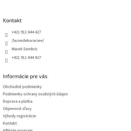
Z
á
p
ä
Kontakt
t
+421 911 644 427
i
e
/lacnedekoraciee/
Marek Semhric
+421 911 644 427
Informácie pre vás
Obchodné podmienky
Podmienky ochrany osobných údajov
Doprava a platba
Objemové zľavy
Výhody registrácie
Kontakt
Affiliate program