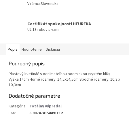
V rámci Slovenska
Certifikát spokojnosti HEUREKA
Už 13 rokov s vami
Popis
Hodnotenie
Diskusia
Podrobný popis
Plastový kvetináč s odnímateľnou podmiskou /systém klik/
Výška 14cm Horné rozmery: 14,5x14,5cm Spodné rozmery: 10,3 x
10,3cm
Dodatočné parametre
Kategória
:
Totálny výpredaj
EAN
:
5.907474354491E12