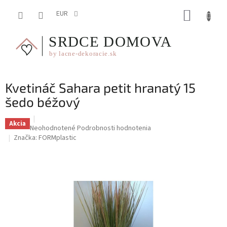
Prejsť
NÁKUP
na
EUR
obsah
KOŠÍK
Kvetináč Sahara petit hranatý 15
šedo béžový
Akcia
Priemerné
Neohodnotené
Podrobnosti hodnotenia
hodnotenie
Značka:
FORMplastic
produktu
je
0,0
z
5
hviezdičiek.