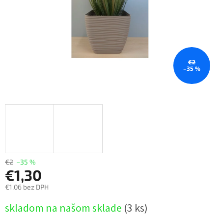
€2
–35 %
€2
–35 %
€1,30
€1,06 bez DPH
Jednotková
skladom na našom sklade
(3 ks)
cena: