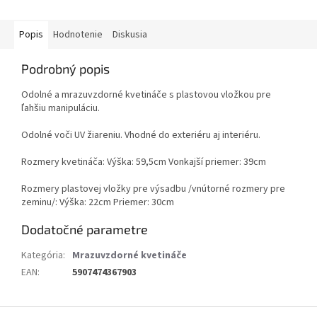
Popis
Hodnotenie
Diskusia
Podrobný popis
Odolné a mrazuvzdorné kvetináče s plastovou vložkou pre
ľahšiu manipuláciu.
Odolné voči UV žiareniu. Vhodné do exteriéru aj interiéru.
Rozmery kvetináča: Výška: 59,5cm Vonkajší priemer: 39cm
Rozmery plastovej vložky pre výsadbu /vnútorné rozmery pre
zeminu/: Výška: 22cm Priemer: 30cm
Dodatočné parametre
Kategória
:
Mrazuvzdorné kvetináče
EAN
:
5907474367903
Z