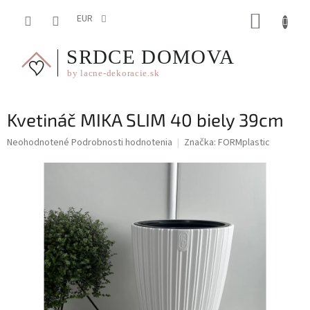
Prejsť
NÁKUP
na
EUR
obsah
KOŠÍK
Kvetináč MIKA SLIM 40 biely 39cm
Priemerné
Neohodnotené
Podrobnosti hodnotenia
Značka:
FORMplastic
hodnotenie
produktu
je
0,0
z
5
hviezdičiek.