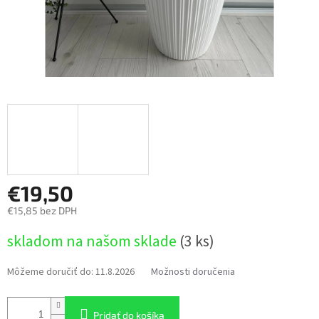
€19,50
€15,85 bez DPH
Jednotková
skladom na našom sklade
(3 ks)
cena:
Môžeme doručiť do:
11.8.2026
Možnosti doručenia
Pridať do košíka