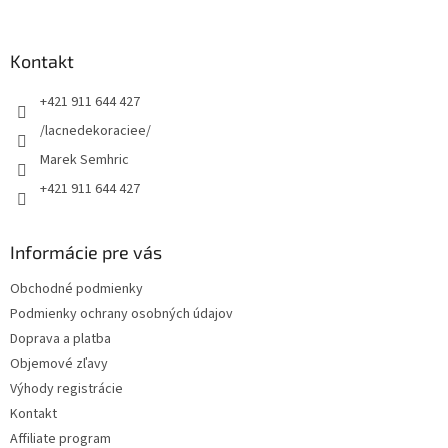
á
p
ä
Kontakt
t
+421 911 644 427
i
e
/lacnedekoraciee/
Marek Semhric
+421 911 644 427
Informácie pre vás
Obchodné podmienky
Podmienky ochrany osobných údajov
Doprava a platba
Objemové zľavy
Výhody registrácie
Kontakt
Affiliate program