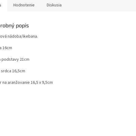
s
Hodnotenie
Diskusia
robný popis
tová nádoba/ikebana.
a 16cm
a podstavy 21cm
a srdca 16,5cm
r na aranžovanie 16,5 x 9,5cm