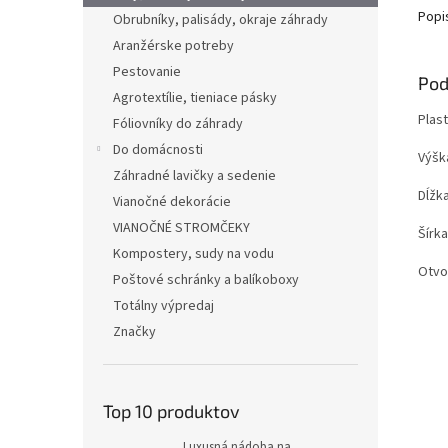
Popi
Obrubníky, palisády, okraje záhrady
Aranžérske potreby
Pestovanie
Pod
Agrotextílie, tieniace pásky
Plas
Fóliovníky do záhrady
Do domácnosti
Výšk
Záhradné lavičky a sedenie
Dĺžk
Vianočné dekorácie
VIANOČNÉ STROMČEKY
Šírk
Kompostery, sudy na vodu
Otvo
Poštové schránky a balíkoboxy
Totálny výpredaj
Značky
Top 10 produktov
Luxusná nádoba na