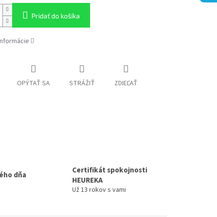
Pridať do košíka
informácie
OPÝTAŤ SA
STRÁŽIŤ
ZDIEĽAŤ
Certifikát spokojnosti
ého dňa
HEUREKA
Už 13 rokov s vami