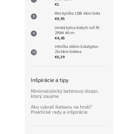
€1
Mini kyrička 128B 34cm biela
€0,95
Umelá kytica bielych ruží 9X
2956A 44 cm
€4,45
Vetvička silikón Eukalyptus
25x34cm bielena
€0,39
Inšpirácie a tipy
Minimalistický betónový dizajn,
ktorý zaujme
Ako vybrať ikebanu na hrob?
Praktické rady a inšpirácie