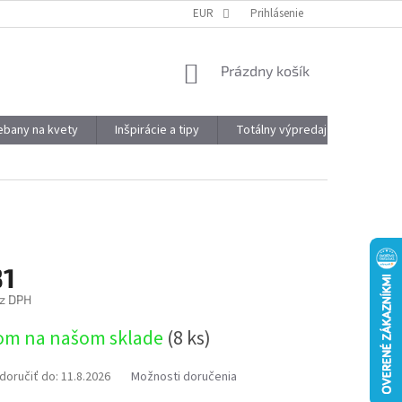
DOPRAVA A PLATBA
OBJEMOVÉ ZĽAVY
EUR
Prihlásenie
VÝHODY REGISTRÁCIE
NÁKUPNÝ
Prázdny košík
KOŠÍK
kebany na kvety
Inšpirácie a tipy
Totálny výpredaj
Značky
31
z DPH
ová
om na našom sklade
(8 ks)
oručiť do:
11.8.2026
Možnosti doručenia