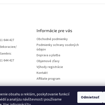
Informácie pre vás
Obchodné podmienky
11 644 427
Podmienky ochrany osobných
dekoraciee/
údajov
 Semhric
Doprava a platba
11 644 427
Objemové zľavy
Výhody registrácie
Kontakt
Affiliate program
enie obsahu a reklám, poskytovanie funkcií
Odmietnuť
édií a analýzu návštevnosti používame
e. Viac informácií
tu
.