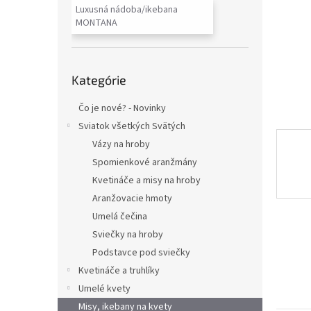
Luxusná nádoba/ikebana
MONTANA
Preskočiť
Kategórie
kategórie
Čo je nové? - Novinky
Sviatok všetkých Svätých
Vázy na hroby
Spomienkové aranžmány
Kvetináče a misy na hroby
Aranžovacie hmoty
Umelá čečina
Sviečky na hroby
Podstavce pod sviečky
Kvetináče a truhlíky
Umelé kvety
Misy, ikebany na kvety