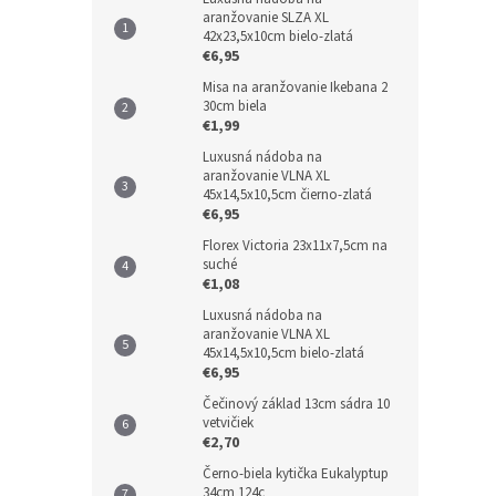
aranžovanie SLZA XL
42x23,5x10cm bielo-zlatá
€6,95
Misa na aranžovanie Ikebana 2
30cm biela
€1,99
Luxusná nádoba na
aranžovanie VLNA XL
45x14,5x10,5cm čierno-zlatá
€6,95
Florex Victoria 23x11x7,5cm na
suché
€1,08
Luxusná nádoba na
aranžovanie VLNA XL
45x14,5x10,5cm bielo-zlatá
€6,95
Čečinový základ 13cm sádra 10
vetvičiek
€2,70
Černo-biela kytička Eukalyptup
34cm 124c