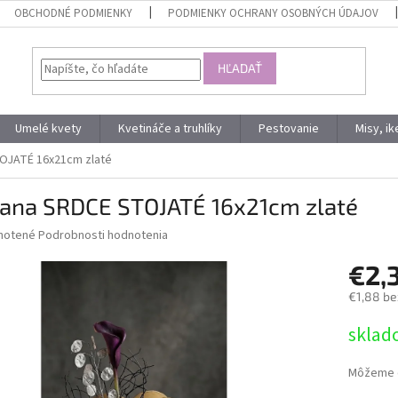
OBCHODNÉ PODMIENKY
PODMIENKY OCHRANY OSOBNÝCH ÚDAJOV
HĽADAŤ
Umelé kvety
Kvetináče a truhlíky
Pestovanie
Misy, i
OJATÉ 16x21cm zlaté
bana SRDCE STOJATÉ 16x21cm zlaté
né
notené
Podrobnosti hodnotenia
nie
€2,
u
€1,88 be
Jednotk
sklad
cena:
iek.
Môžeme d