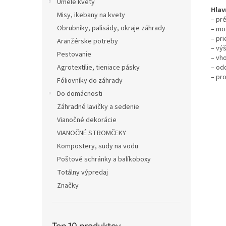
Umelé kvety
Hlav
Misy, ikebany na kvety
– pr
Obrubníky, palisády, okraje záhrady
– mo
– pr
Aranžérske potreby
– vý
Pestovanie
– vho
– od
Agrotextílie, tieniace pásky
– pr
Fóliovníky do záhrady
Do domácnosti
Záhradné lavičky a sedenie
Vianočné dekorácie
VIANOČNÉ STROMČEKY
Kompostery, sudy na vodu
Poštové schránky a balíkoboxy
Totálny výpredaj
Značky
Top 10 produktov