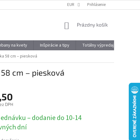
DOPRAVA A PLATBA
OBJEMOVÉ ZĽAVY
EUR
Prihlásenie
VÝHODY REGISTRÁCIE
NÁKUPNÝ
Prázdny košík
KOŠÍK
kebany na kvety
Inšpirácie a tipy
Totálny výpredaj
Značky
ka 58 cm – piesková
 58 cm – piesková
,50
ez DPH
ová
jednávku – dodanie do 10-14
vných dní