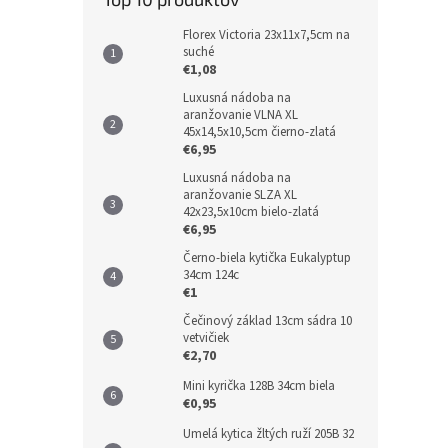
Florex Victoria 23x11x7,5cm na
suché
€1,08
Luxusná nádoba na
aranžovanie VLNA XL
45x14,5x10,5cm čierno-zlatá
€6,95
Luxusná nádoba na
aranžovanie SLZA XL
42x23,5x10cm bielo-zlatá
€6,95
Černo-biela kytička Eukalyptup
34cm 124c
€1
Čečinový základ 13cm sádra 10
vetvičiek
€2,70
Mini kyrička 128B 34cm biela
€0,95
Umelá kytica žltých ruží 205B 32