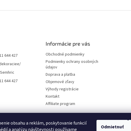
Informácie pre vás
Obchodné podmienky
11 644 427
Podmienky ochrany osobných
dekoraciee/
údajov
 Semhric
Doprava a platba
11 644 427
Objemové zľavy
Výhody registrácie
Kontakt
Affiliate program
enie obsahu a reklám, poskytovanie funkcií
Odmietnuť
édií a analýzu návštevnosti používame