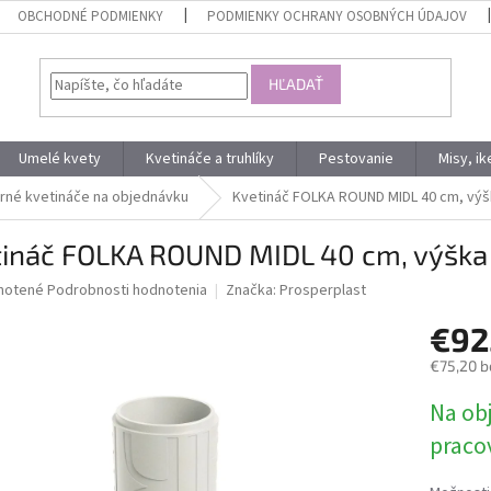
OBCHODNÉ PODMIENKY
PODMIENKY OCHRANY OSOBNÝCH ÚDAJOV
HĽADAŤ
Umelé kvety
Kvetináče a truhlíky
Pestovanie
Misy, i
né kvetináče na objednávku
Kvetináč FOLKA ROUND MIDL 40 cm, výš
tináč FOLKA ROUND MIDL 40 cm, výška
né
notené
Podrobnosti hodnotenia
Značka:
Prosperplast
nie
€92
u
€75,20 b
Jednotk
Na ob
cena:
iek.
praco