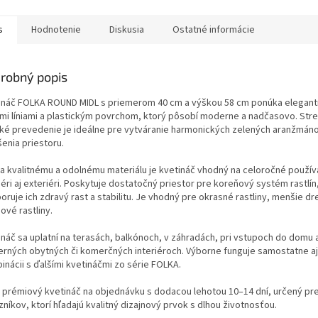
s
Hodnotenie
Diskusia
Ostatné informácie
robný popis
ináč FOLKA ROUND MIDL s priemerom 40 cm a výškou 58 cm ponúka elegantn
ými líniami a plastickým povrchom, ktorý pôsobí moderne a nadčasovo. Str
ké prevedenie je ideálne pre vytváranie harmonických zelených aranžmán
enia priestoru.
a kvalitnému a odolnému materiálu je kvetináč vhodný na celoročné použív
iéri aj exteriéri. Poskytuje dostatočný priestor pre koreňový systém rastlín
ruje ich zdravý rast a stabilitu. Je vhodný pre okrasné rastliny, menšie dr
bové rastliny.
ináč sa uplatní na terasách, balkónoch, v záhradách, pri vstupoch do domu a
rných obytných či komerčných interiéroch. Výborne funguje samostatne aj
inácii s ďalšími kvetináčmi zo série FOLKA.
o prémiový kvetináč na objednávku s dodacou lehotou 10–14 dní, určený pr
níkov, ktorí hľadajú kvalitný dizajnový prvok s dlhou životnosťou.