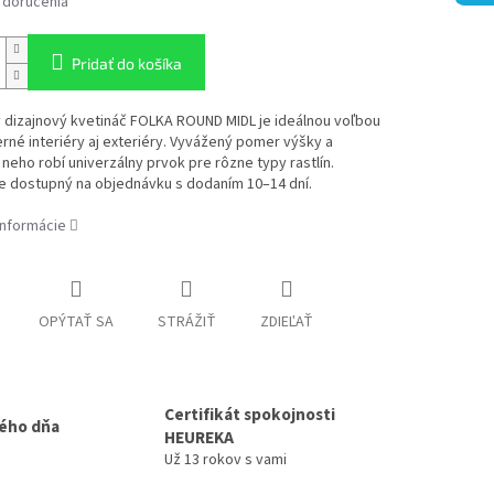
 doručenia
Pridať do košíka
 dizajnový kvetináč FOLKA ROUND MIDL je ideálnou voľbou
né interiéry aj exteriéry. Vyvážený pomer výšky a
neho robí univerzálny prvok pre rôzne typy rastlín.
e dostupný na objednávku s dodaním 10–14 dní.
informácie
OPÝTAŤ SA
STRÁŽIŤ
ZDIEĽAŤ
Certifikát spokojnosti
ého dňa
HEUREKA
Už 13 rokov s vami