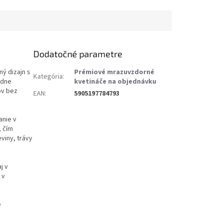
Dodatočné parametre
ý dizajn s
Prémiové mrazuvzdorné
Kategória
:
edne
kvetináče na objednávku
ov bez
EAN
:
5905197784793
anie v
, čím
eviny, trávy
j v
 v
e