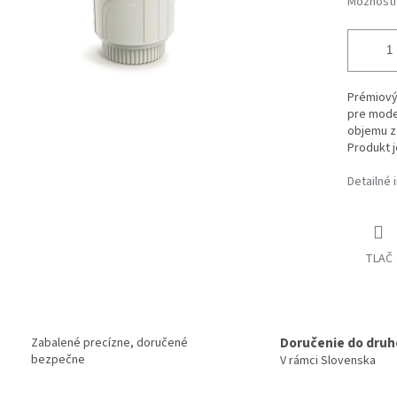
Možnosti
Prémiový
pre moder
objemu z 
Produkt j
Detailné 
TLAČ
Doručenie do druh
Zabalené precízne, doručené
bezpečne
V rámci Slovenska