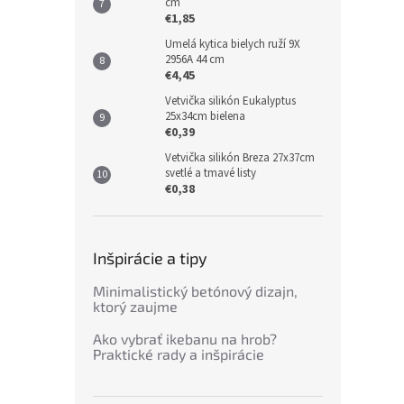
cm
€1,85
Umelá kytica bielych ruží 9X
2956A 44 cm
€4,45
Vetvička silikón Eukalyptus
25x34cm bielena
€0,39
Vetvička silikón Breza 27x37cm
svetlé a tmavé listy
€0,38
Inšpirácie a tipy
Minimalistický betónový dizajn,
ktorý zaujme
Ako vybrať ikebanu na hrob?
Praktické rady a inšpirácie