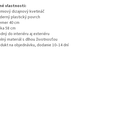
né vlastnosti:
émiový dizajnový kvetináč
derný plastický povrch
iemer 40 cm
ška 58 cm
dný do interiéru aj exteriéru
olný materiál s dlhou životnosťou
odukt na objednávku, dodanie 10–14 dní