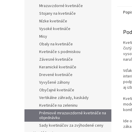
Mrazuvzdorné kvetináče
Popi
Stojany na kvetináče
Nízke kvetináče
Vysoké kvetináče
Pod
Misy
Kvet
Obaly na kvetináče
čist
Kvetináče s podmiskou
vyso
naruš
Závesné kvetináče
Keramické kvetináče
Vďak
Drevené kvetináče
inter
podpo
Vyvyšené záhony
aj iz
Obyčajné kvetináče
Vertikálne záhrady, kaskády
Kvet
mode
Kvetináče na zeleninu
komb
Prémiové mrazuvzdorné kvetináče na
objednávku
Ide 
Sady kvetináčov za zvýhodené ceny
zákaz