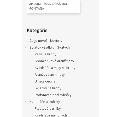
Luxusná nádoba/ikebana
MONTANA
Preskočiť
Kategórie
kategórie
Čo je nové? - Novinky
Sviatok všetkých Svätých
Vázy na hroby
Spomienkové aranžmány
Kvetináče a misy na hroby
Aranžovacie hmoty
Umelá čečina
Sviečky na hroby
Podstavce pod sviečky
Kvetináče a truhlíky
Plastové truhlíky
Kvetináče na nohách