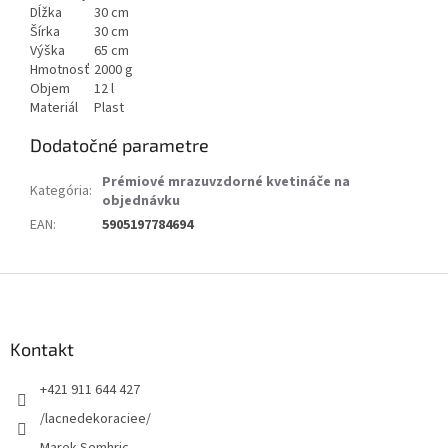
Dĺžka
30 cm
Šírka
30 cm
Výška
65 cm
Hmotnosť
2000 g
Objem
12 l
Materiál
Plast
Dodatočné parametre
Prémiové mrazuvzdorné kvetináče na
Kategória
:
objednávku
EAN
:
5905197784694
Z
á
p
ä
Kontakt
t
+421 911 644 427
i
e
/lacnedekoraciee/
Marek Semhric