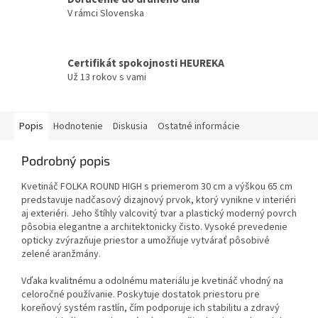
V rámci Slovenska
Certifikát spokojnosti HEUREKA
Už 13 rokov s vami
Popis
Hodnotenie
Diskusia
Ostatné informácie
Podrobný popis
Kvetináč FOLKA ROUND HIGH s priemerom 30 cm a výškou 65 cm
predstavuje nadčasový dizajnový prvok, ktorý vynikne v interiéri
aj exteriéri. Jeho štíhly valcovitý tvar a plastický moderný povrch
pôsobia elegantne a architektonicky čisto. Vysoké prevedenie
opticky zvýrazňuje priestor a umožňuje vytvárať pôsobivé
zelené aranžmány.
Vďaka kvalitnému a odolnému materiálu je kvetináč vhodný na
celoročné používanie. Poskytuje dostatok priestoru pre
koreňový systém rastlín, čím podporuje ich stabilitu a zdravý