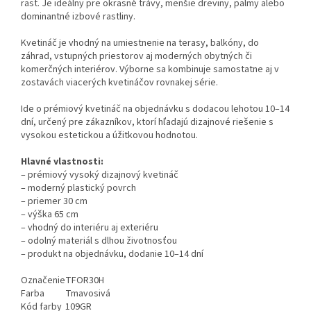
rast. Je ideálny pre okrasné trávy, menšie dreviny, palmy alebo
dominantné izbové rastliny.
Kvetináč je vhodný na umiestnenie na terasy, balkóny, do
záhrad, vstupných priestorov aj moderných obytných či
komerčných interiérov. Výborne sa kombinuje samostatne aj v
zostavách viacerých kvetináčov rovnakej série.
Ide o prémiový kvetináč na objednávku s dodacou lehotou 10–14
dní, určený pre zákazníkov, ktorí hľadajú dizajnové riešenie s
vysokou estetickou a úžitkovou hodnotou.
Hlavné vlastnosti:
– prémiový vysoký dizajnový kvetináč
– moderný plastický povrch
– priemer 30 cm
– výška 65 cm
– vhodný do interiéru aj exteriéru
– odolný materiál s dlhou životnosťou
– produkt na objednávku, dodanie 10–14 dní
Označenie
TFOR30H
Farba
Tmavosivá
Kód farby
109GR