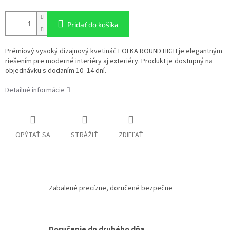
Pridať do košíka
Prémiový vysoký dizajnový kvetináč FOLKA ROUND HIGH je elegantným
riešením pre moderné interiéry aj exteriéry. Produkt je dostupný na
objednávku s dodaním 10–14 dní.
Detailné informácie
OPÝTAŤ SA
STRÁŽIŤ
ZDIEĽAŤ
Zabalené precízne, doručené bezpečne
Doručenie do druhého dňa