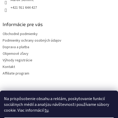
+421 911 644 427
Informácie pre vás
Obchodné podmienky
Podmienky ochrany osobných údajov
Doprava a platba
Objemové zľavy
Výhody registrácie
Kontakt
Affiliate program
Na prispôsobenie obsahu a reklám, poskytovanie funkcií
sociálnych médií a analýzu návštevnosti používame súbory
cookie. Viac informácií
tu
.