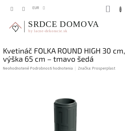
Prejsť
NÁKUP
na
EUR
obsah
KOŠÍK
Kvetináč FOLKA ROUND HIGH 30 cm,
výška 65 cm – tmavo šedá
Priemerné
Neohodnotené
Podrobnosti hodnotenia
Značka:
Prosperplast
hodnotenie
produktu
je
0,0
z
5
hviezdičiek.