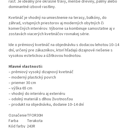
rast. Je ideálny pre okrasné trávy, menšie dreviny, palmy alebo
dominantné izbové rastliny.
Kvetináč je vhodný na umiestnenie na terasy, balkóny, do
záhrad, vstupných priestorov aj moderných obytných či
komerčných interiérov. Výborne sa kombinuje samostatne aj v
zostavách viacerých kvetináčov rovnakej série.
Ide o prémiový kvetináč na objednávku s dodacou lehotou 10–14
dní, určený pre zákazníkov, ktorí hľadajú dizajnové riešenie s
vysokou estetickou a úžitkovou hodnotou.
Hlavné vlastnosti:
– prémiový vysoký dizajnový kvetináč
– moderný plastický povrch
– priemer 30 cm
– výška 65 cm
– vhodný do interiéru aj exteriéru
– odolný materiál s dlhou životnosťou
– produkt na objednávku, dodanie 10–14 dní
Označenie
TFOR30H
Farba
Terakota
Kód farby
243R