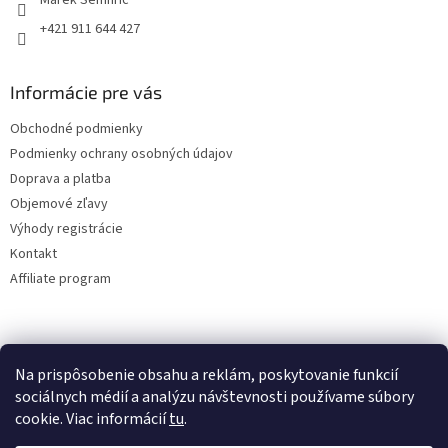
+421 911 644 427
Informácie pre vás
Obchodné podmienky
Podmienky ochrany osobných údajov
Doprava a platba
Objemové zľavy
Výhody registrácie
Kontakt
Affiliate program
Na prispôsobenie obsahu a reklám, poskytovanie funkcií
sociálnych médií a analýzu návštevnosti používame súbory
cookie. Viac informácií
tu
.