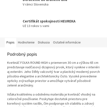
V rámci Slovenska
Certifikát spokojnosti HEUREKA
Už 13 rokov s vami
Popis
Hodnotenie
Diskusia
Ostatné informácie
Podrobný popis
Kvetináč FOLKA ROUND HIGH s priemerom 30 cm a výškou 65 cm
predstavuje nadčasový dizajnový prvok, ktorý vynikne v interiéri
aj exteriéri. Jeho štíhly valcovitý tvar a plastický moderný povrch
pôsobia elegantne a architektonicky čisto. Vysoké prevedenie
opticky zvýrazňuje priestor a umožňuje vytvárať pôsobivé
zelené aranžmány.
Vďaka kvalitnému a odolnému materiálu je kvetináč vhodný na
celoročné používanie. Poskytuje dostatok priestoru pre
koreňový systém rastlín, čím podporuje ich stabilitu a zdravý