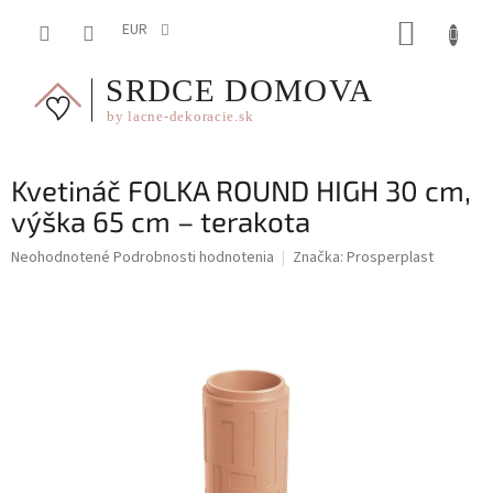
Prejsť
NÁKUP
na
EUR
obsah
KOŠÍK
Kvetináč FOLKA ROUND HIGH 30 cm,
výška 65 cm – terakota
Priemerné
Neohodnotené
Podrobnosti hodnotenia
Značka:
Prosperplast
hodnotenie
produktu
je
0,0
z
5
hviezdičiek.