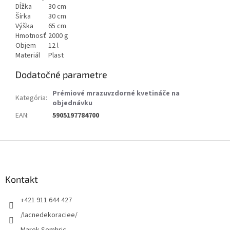
Dĺžka
30 cm
Šírka
30 cm
Výška
65 cm
Hmotnosť
2000 g
Objem
12 l
Materiál
Plast
Dodatočné parametre
Prémiové mrazuvzdorné kvetináče na
Kategória
:
objednávku
EAN
:
5905197784700
Z
á
p
ä
Kontakt
t
+421 911 644 427
i
e
/lacnedekoraciee/
Marek Semhric