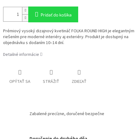
Pridať do košíka
Prémiový vysoký dizajnový kvetináč FOLKA ROUND HIGH je elegantným
riešením pre moderné interiéry aj exteriéry. Produkt je dostupný na
objednávku s dodaním 10–14 dní.
Detailné informácie
OPÝTAŤ SA
STRÁŽIŤ
ZDIEĽAŤ
Zabalené precízne, doručené bezpečne
Doručenie do druhého dňa