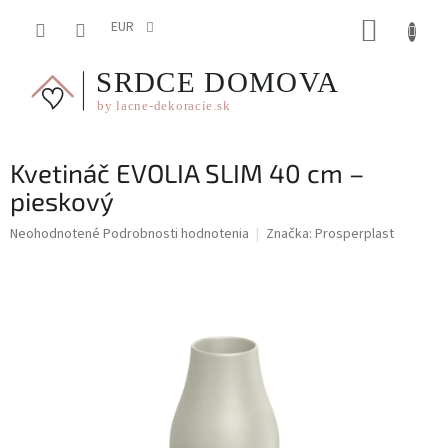
Prejsť
NÁKUP
na
EUR
obsah
KOŠÍK
Kvetináč EVOLIA SLIM 40 cm –
pieskový
Priemerné
Neohodnotené
Podrobnosti hodnotenia
Značka:
Prosperplast
hodnotenie
produktu
je
0,0
z
5
hviezdičiek.