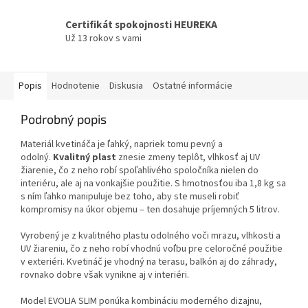
Certifikát spokojnosti HEUREKA
Už 13 rokov s vami
Popis
Hodnotenie
Diskusia
Ostatné informácie
Podrobný popis
Materiál kvetináča je ľahký, napriek tomu pevný a
odolný.
Kvalitný plast
znesie zmeny teplôt, vlhkosť aj UV
žiarenie, čo z neho robí spoľahlivého spoločníka nielen do
interiéru, ale aj na vonkajšie použitie. S hmotnosťou iba 1,8 kg sa
s ním ľahko manipuluje bez toho, aby ste museli robiť
kompromisy na úkor objemu – ten dosahuje príjemných 5 litrov.
Vyrobený je z kvalitného plastu odolného voči mrazu, vlhkosti a
UV žiareniu, čo z neho robí vhodnú voľbu pre celoročné použitie
v exteriéri. Kvetináč je vhodný na terasu, balkón aj do záhrady,
rovnako dobre však vynikne aj v interiéri.
Model EVOLIA SLIM ponúka kombináciu moderného dizajnu,