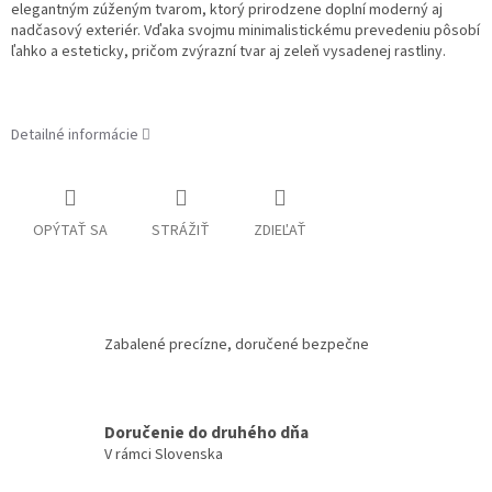
elegantným zúženým tvarom, ktorý prirodzene doplní moderný aj
nadčasový exteriér. Vďaka svojmu minimalistickému prevedeniu pôsobí
ľahko a esteticky, pričom zvýrazní tvar aj zeleň vysadenej rastliny.
Detailné informácie
OPÝTAŤ SA
STRÁŽIŤ
ZDIEĽAŤ
Zabalené precízne, doručené bezpečne
Doručenie do druhého dňa
V rámci Slovenska