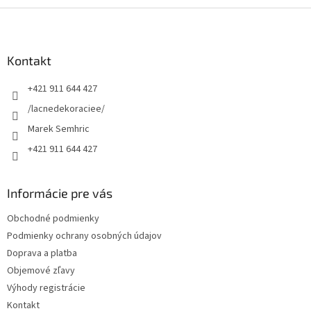
Z
á
p
ä
Kontakt
t
+421 911 644 427
i
e
/lacnedekoraciee/
Marek Semhric
+421 911 644 427
Informácie pre vás
Obchodné podmienky
Podmienky ochrany osobných údajov
Doprava a platba
Objemové zľavy
Výhody registrácie
Kontakt