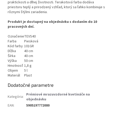
praktickosti a dlhej životnosti. Terakotová farba dodáva
priestoru teplý a prirodzený vzhľad, ktorý sa ľahko kombinuje s
rôznymi štýlmi zariadenia.
Produkt je dostupný na objednávku s dodaním do 10
pracovných dní.
Označenie
TEVS40
Farba
Piesková
Kód farby
101GR
Dĺžka
40 cm
Šírka
40 cm
Výška
50 cm
Hmotnosť
1,8 g
Objem
5 l
Materiál
Plast
Dodatočné parametre
Prémiové mrazuvzdorné kvetináče na
Kategória
:
objednávku
EAN
:
5905197772080