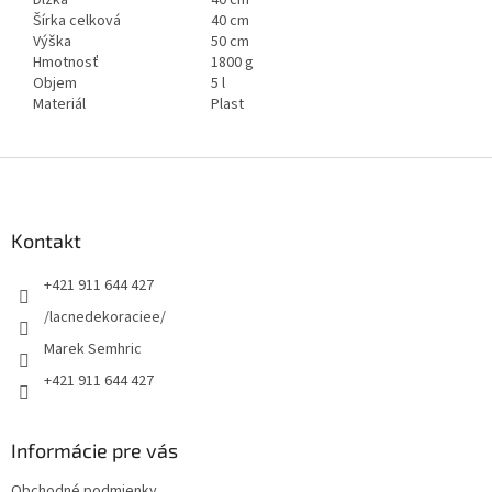
Šírka celková
40 cm
Výška
50 cm
Hmotnosť
1800 g
Objem
5 l
Materiál
Plast
Z
á
p
ä
Kontakt
t
+421 911 644 427
i
e
/lacnedekoraciee/
Marek Semhric
+421 911 644 427
Informácie pre vás
Obchodné podmienky