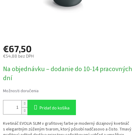
€67,50
€54,88 bez DPH
Jednotková
Na objednávku – dodanie do 10-14 pracovných
cena:
dní
Možnosti doručenia
Pridať do košíka
Kvetináč EVOLIA SLIM v grafitovej farbe je moderný dizajnový kvetináč
s elegantným zúženým tvarom, ktorý pôsobí nadčasovo a čisto. Tmavý
grafitový odtieň dodáva priestoru sofistikovaný vzhľad a umožňuje