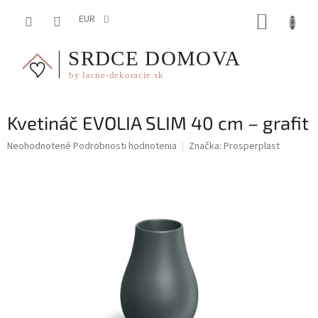
Prejsť
NÁKUP
na
EUR
obsah
KOŠÍK
Kvetináč EVOLIA SLIM 40 cm – grafit
Priemerné
Neohodnotené
Podrobnosti hodnotenia
Značka:
Prosperplast
hodnotenie
produktu
je
0,0
z
5
hviezdičiek.