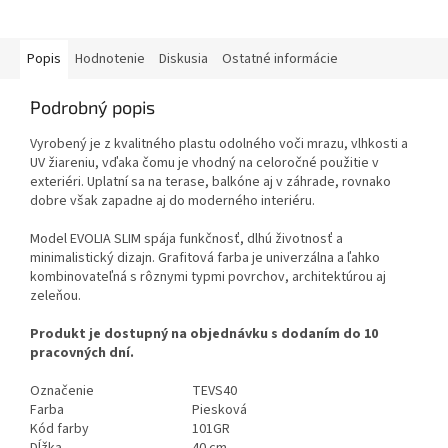
Popis
Hodnotenie
Diskusia
Ostatné informácie
Podrobný popis
Vyrobený je z kvalitného plastu odolného voči mrazu, vlhkosti a
UV žiareniu, vďaka čomu je vhodný na celoročné použitie v
exteriéri. Uplatní sa na terase, balkóne aj v záhrade, rovnako
dobre však zapadne aj do moderného interiéru.
Model EVOLIA SLIM spája funkčnosť, dlhú životnosť a
minimalistický dizajn. Grafitová farba je univerzálna a ľahko
kombinovateľná s rôznymi typmi povrchov, architektúrou aj
zeleňou.
Produkt je dostupný na objednávku s dodaním do 10
pracovných dní.
Označenie
TEVS40
Farba
Piesková
Kód farby
101GR
Dĺžka
40 cm