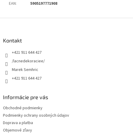
EAN
:
5905197771908
Z
á
p
ä
Kontakt
t
+421 911 644 427
i
e
/lacnedekoraciee/
Marek Semhric
+421 911 644 427
Informácie pre vás
Obchodné podmienky
Podmienky ochrany osobných údajov
Doprava a platba
Objemové zľavy