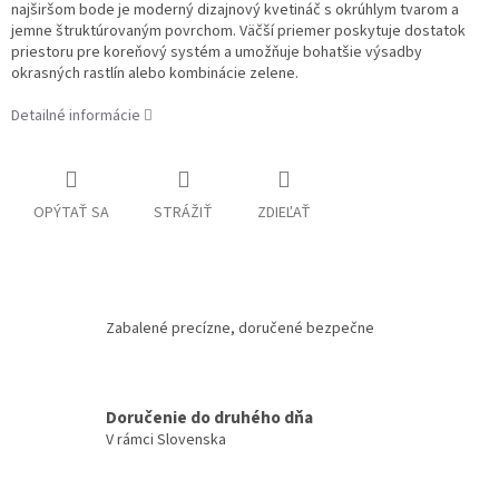
najširšom bode je moderný dizajnový kvetináč s okrúhlym tvarom a
jemne štruktúrovaným povrchom. Väčší priemer poskytuje dostatok
priestoru pre koreňový systém a umožňuje bohatšie výsadby
okrasných rastlín alebo kombinácie zelene.
Detailné informácie
OPÝTAŤ SA
STRÁŽIŤ
ZDIEĽAŤ
Zabalené precízne, doručené bezpečne
Doručenie do druhého dňa
V rámci Slovenska