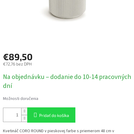
€89,50
€72,76 bez DPH
Jednotková
Na objednávku – dodanie do 10-14 pracovných
cena:
dní
Možnosti doručenia
Pridať do košíka
Kvetináč CORO ROUND v pieskovej farbe s priemerom 48 cm v