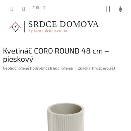
Prejsť
NÁKUP
na
EUR
obsah
KOŠÍK
Kvetináč CORO ROUND 48 cm –
pieskový
Priemerné
Neohodnotené
Podrobnosti hodnotenia
Značka:
Prosperplast
hodnotenie
produktu
je
0,0
z
5
hviezdičiek.