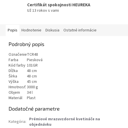
Certifikát spokojnosti HEUREKA
Už 13 rokov s vami
Popis
Hodnotenie
Diskusia
Ostatné informácie
Podrobný popis
Označenie
TCR48
Farba
Piesková
Kód farby
101GR
Dĺžka
48 cm
Šírka
48 cm
Výška
45 cm
Hmotnosť
3000 g
Objem
34 l
Materiál
Plast
Dodatočné parametre
Prémiové mrazuvzdorné kvetináče na
Kategória
:
objednávku