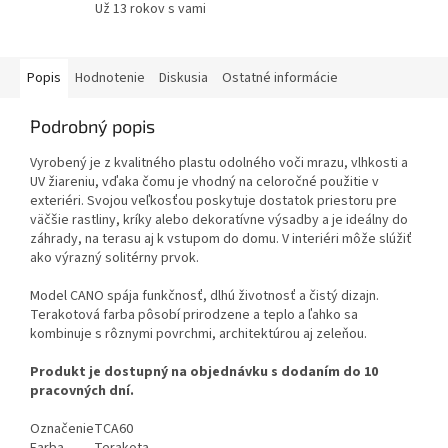
Už 13 rokov s vami
Popis
Hodnotenie
Diskusia
Ostatné informácie
Podrobný popis
Vyrobený je z kvalitného plastu odolného voči mrazu, vlhkosti a
UV žiareniu, vďaka čomu je vhodný na celoročné použitie v
exteriéri. Svojou veľkosťou poskytuje dostatok priestoru pre
väčšie rastliny, kríky alebo dekoratívne výsadby a je ideálny do
záhrady, na terasu aj k vstupom do domu. V interiéri môže slúžiť
ako výrazný solitérny prvok.
Model CANO spája funkčnosť, dlhú životnosť a čistý dizajn.
Terakotová farba pôsobí prirodzene a teplo a ľahko sa
kombinuje s rôznymi povrchmi, architektúrou aj zeleňou.
Produkt je dostupný na objednávku s dodaním do 10
pracovných dní.
Označenie
TCA60
Farba
Terakota