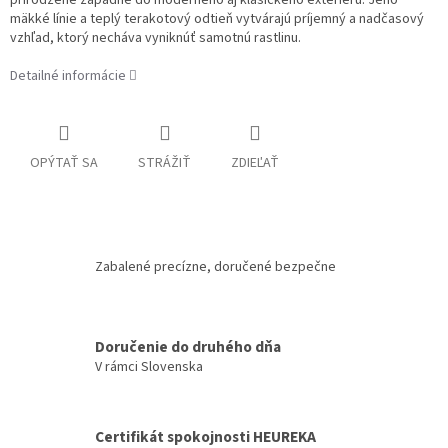
mäkké línie a teplý terakotový odtieň vytvárajú príjemný a nadčasový
vzhľad, ktorý necháva vyniknúť samotnú rastlinu.
Detailné informácie
OPÝTAŤ SA
STRÁŽIŤ
ZDIEĽAŤ
Zabalené precízne, doručené bezpečne
Doručenie do druhého dňa
V rámci Slovenska
Certifikát spokojnosti HEUREKA