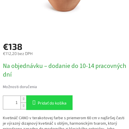
€138
€112,20 bez DPH
Jednotková
Na objednávku – dodanie do 10-14 pracovných
cena:
dní
Možnosti doručenia
Pridať do košíka
Kvetináč CANO v terakotovej farbe s priemerom 60 cm v najširšej časti
je výrazný dizajnový kvetináč s oblým, harmonickým tvarom, ktorý
prirodzene zapadne do moderného aj klasického exteriéru. Jeho