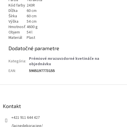
Kód farby
243R
Dĺžka
60 cm
Šírka
60 cm
Výška
54 cm
Hmotnosť
4600 g
Objem
54 l
Materiál
Plast
Dodatočné parametre
Prémiové mrazuvzdorné kvetináče na
Kategória
:
objednávku
EAN
:
5905197773155
Z
á
p
ä
Kontakt
t
+421 911 644 427
i
e
/lacnedekoraciee/