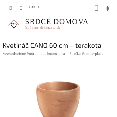
Prejsť
NÁKUP
na
EUR
obsah
KOŠÍK
Kvetináč CANO 60 cm – terakota
Priemerné
Neohodnotené
Podrobnosti hodnotenia
Značka:
Prosperplast
hodnotenie
produktu
je
0,0
z
5
hviezdičiek.