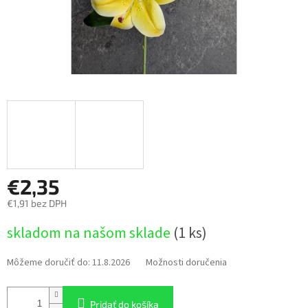
€2,35
€1,91 bez DPH
Jednotková
skladom na našom sklade
(1 ks)
cena:
Môžeme doručiť do:
11.8.2026
Možnosti doručenia
Pridať do košíka