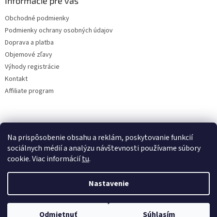
Informácie pre vás
Obchodné podmienky
Podmienky ochrany osobných údajov
Doprava a platba
Objemové zľavy
Výhody registrácie
Kontakt
Affiliate program
Na prispôsobenie obsahu a reklám, poskytovanie funkcií
sociálnych médií a analýzu návštevnosti používame súbory
cookie. Viac informácií
tu
.
Vytvoril Shoptet
Nastavenie
Copyright 2026
lacne-dekoracie.sk
. Všetky práva vyhradené.
Odmietnuť
Súhlasím
Upraviť nastavenie cookies