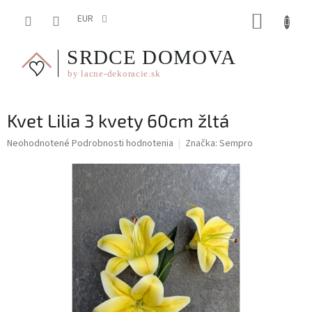
Prejsť
NÁKUP
na
EUR
obsah
KOŠÍK
Kvet Lilia 3 kvety 60cm žltá
Priemerné
Neohodnotené
Podrobnosti hodnotenia
Značka:
Sempro
hodnotenie
produktu
je
0,0
z
5
hviezdičiek.