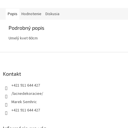
Popis
Hodnotenie
Diskusia
Podrobný popis
Umelý kvet 60cm
Z
á
p
ä
Kontakt
t
+421 911 644 427
i
e
/lacnedekoraciee/
Marek Semhric
+421 911 644 427