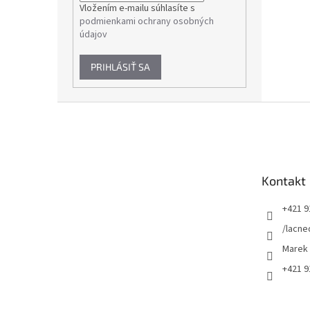
Vložením e-mailu súhlasíte s
podmienkami ochrany osobných
údajov
PRIHLÁSIŤ SA
Z
á
p
ä
t
Kontakt
i
e
+421 9
/lacne
Marek
+421 9