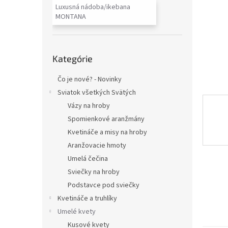
Luxusná nádoba/ikebana
MONTANA
Preskočiť
Kategórie
kategórie
Čo je nové? - Novinky
Sviatok všetkých Svätých
Vázy na hroby
Spomienkové aranžmány
Kvetináče a misy na hroby
Aranžovacie hmoty
Umelá čečina
Sviečky na hroby
Podstavce pod sviečky
Kvetináče a truhlíky
Umelé kvety
Kusové kvety