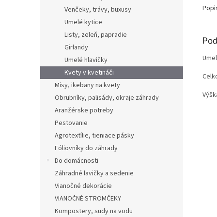
Popi
Venčeky, trávy, buxusy
Umelé kytice
Listy, zeleň, papradie
Pod
Girlandy
Umel
Umelé hlavičky
Kvety v kvetináči
Celk
Misy, ikebany na kvety
Výšk
Obrubníky, palisády, okraje záhrady
Aranžérske potreby
Pestovanie
Agrotextílie, tieniace pásky
Fóliovníky do záhrady
Do domácnosti
Záhradné lavičky a sedenie
Vianočné dekorácie
VIANOČNÉ STROMČEKY
Kompostery, sudy na vodu