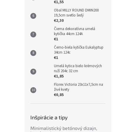
€1,55
Obal MILLY ROUND DMIN200
19,5cm svetlo šedý
€2,30
Čierna dekoratívna umelá
kytička 44cm 124A
€1
Černo-biela kytička Eukalyptup
34cm 124c
€1
Umelá kytica bielo krémových
ruží 204c 32 cm
€1,85
Florex Victoria 23x11x7,5cm na
živé kvety
€0,85
Inšpirácie a tipy
Minimalistický betónový dizajn,