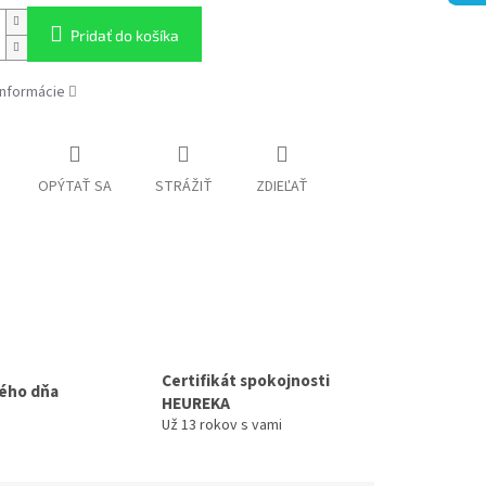
Pridať do košíka
informácie
OPÝTAŤ SA
STRÁŽIŤ
ZDIEĽAŤ
Certifikát spokojnosti
ého dňa
HEUREKA
Už 13 rokov s vami