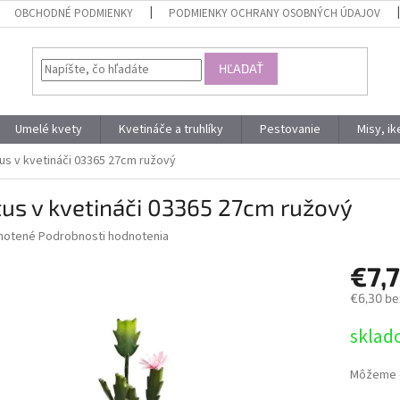
OBCHODNÉ PODMIENKY
PODMIENKY OCHRANY OSOBNÝCH ÚDAJOV
HĽADAŤ
Umelé kvety
Kvetináče a truhlíky
Pestovanie
Misy, i
us v kvetináči 03365 27cm ružový
us v kvetináči 03365 27cm ružový
né
notené
Podrobnosti hodnotenia
nie
€7,
u
€6,30 be
Jednotk
sklad
cena:
iek.
Môžeme d