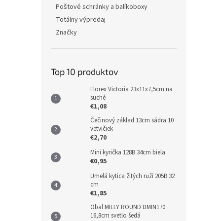
Poštové schránky a balíkoboxy
Totálny výpredaj
Značky
Top 10 produktov
Florex Victoria 23x11x7,5cm na
suché
€1,08
Čečinový základ 13cm sádra 10
vetvičiek
€2,70
Mini kyrička 128B 34cm biela
€0,95
Umelá kytica žltých ruží 205B 32
cm
€1,85
Obal MILLY ROUND DMIN170
16,8cm svetlo šedá