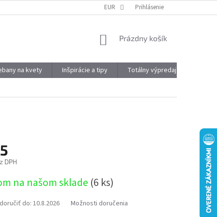
DOPRAVA A PLATBA
OBJEMOVÉ ZĽAVY
EUR
Prihlásenie
VÝHODY REGISTRÁCIE
NÁKUPNÝ
Prázdny košík
KOŠÍK
kebany na kvety
Inšpirácie a tipy
Totálny výpredaj
Značky
75
z DPH
ová
om na našom sklade
(6 ks)
oručiť do:
10.8.2026
Možnosti doručenia