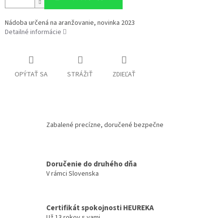
Nádoba určená na aranžovanie, novinka 2023
Detailné informácie
OPÝTAŤ SA
STRÁŽIŤ
ZDIEĽAŤ
Zabalené precízne, doručené bezpečne
Doručenie do druhého dňa
V rámci Slovenska
Certifikát spokojnosti HEUREKA
Už 13 rokov s vami