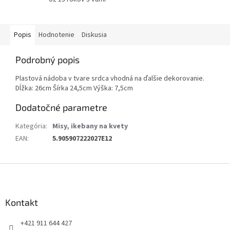
Popis
Hodnotenie
Diskusia
Podrobný popis
Plastová nádoba v tvare srdca vhodná na ďalšie dekorovanie.
Dĺžka: 26cm Šírka 24,5cm Výška: 7,5cm
Dodatočné parametre
Kategória
:
Misy, ikebany na kvety
EAN
:
5.905907222027E12
Z
á
p
ä
Kontakt
t
+421 911 644 427
i