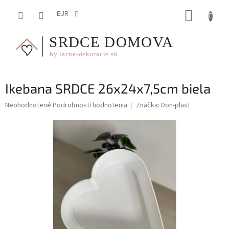
Prejsť
NÁKUP
na
EUR
obsah
KOŠÍK
Ikebana SRDCE 26x24x7,5cm biela
Priemerné
Neohodnotené
Podrobnosti hodnotenia
Značka:
Don-plast
hodnotenie
produktu
je
0,0
z
5
hviezdičiek.