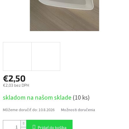
€2,50
€2,03 bez DPH
Jednotková
skladom na našom sklade
(10 ks)
cena:
Môžeme doručiť do:
10.8.2026
Možnosti doručenia
Pridať do košíka