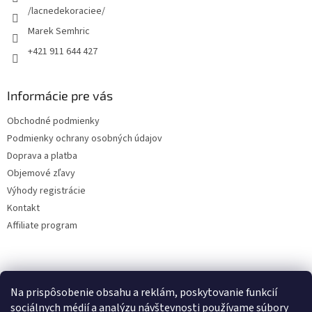
e
/lacnedekoraciee/
Marek Semhric
+421 911 644 427
Informácie pre vás
Obchodné podmienky
Podmienky ochrany osobných údajov
Doprava a platba
Objemové zľavy
Výhody registrácie
Kontakt
Affiliate program
Na prispôsobenie obsahu a reklám, poskytovanie funkcií
sociálnych médií a analýzu návštevnosti používame súbory