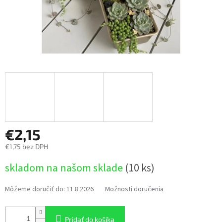
€2,15
€1,75 bez DPH
Jednotková
skladom na našom sklade
(10 ks)
cena:
Môžeme doručiť do:
11.8.2026
Možnosti doručenia
Pridať do košíka