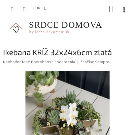
Prejsť
NÁKUP
na
EUR
obsah
KOŠÍK
Ikebana KRÍŽ 32x24x6cm zlatá
Priemerné
Neohodnotené
Podrobnosti hodnotenia
Značka:
Sempro
hodnotenie
produktu
je
0,0
z
5
hviezdičiek.