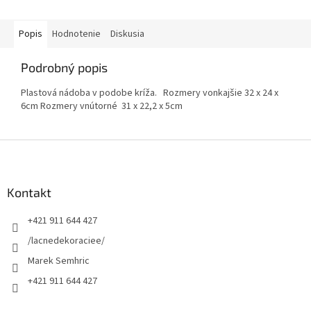
Popis
Hodnotenie
Diskusia
Podrobný popis
Plastová nádoba v podobe kríža. Rozmery vonkajšie 32 x 24 x
6cm Rozmery vnútorné 31 x 22,2 x 5cm
Z
á
p
ä
Kontakt
t
+421 911 644 427
i
e
/lacnedekoraciee/
Marek Semhric
+421 911 644 427