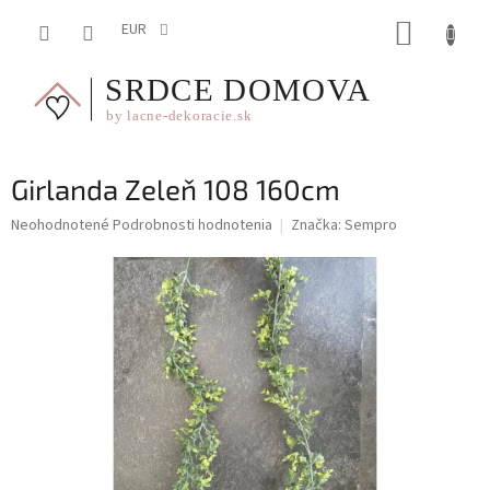
Prejsť
NÁKUP
na
EUR
obsah
KOŠÍK
Girlanda Zeleň 108 160cm
Priemerné
Neohodnotené
Podrobnosti hodnotenia
Značka:
Sempro
hodnotenie
produktu
je
0,0
z
5
hviezdičiek.