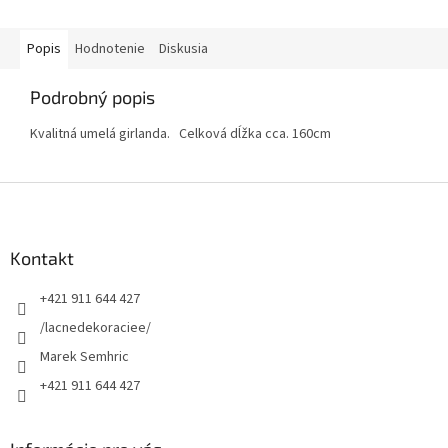
Popis
Hodnotenie
Diskusia
Podrobný popis
Kvalitná umelá girlanda. Celková dĺžka cca. 160cm
Z
á
p
ä
Kontakt
t
+421 911 644 427
i
e
/lacnedekoraciee/
Marek Semhric
+421 911 644 427