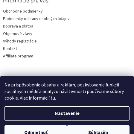
Informácie pre vás
Obchodné podmienky
Podmienky ochrany osobných údajov
Doprava a platba
Objemové zľavy
Výhody registrácie
Kontakt
Affiliate program
Na prispôsobenie obsahu a reklám, poskytovanie funkcií
sociálnych médií a analýzu návštevnosti používame súbory
cookie. Viac informácií
tu
.
Vytvoril Shoptet
Nastavenie
Copyright 2026
lacne-dekoracie.sk
. Všetky práva vyhradené.
Odmietnuť
Súhlasím
Upraviť nastavenie cookies