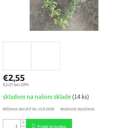
€2,55
€2,07 bez DPH
Jednotková
skladom na našom sklade
(14 ks)
cena:
Môžeme doručiť do:
10.8.2026
Možnosti doručenia
Pridať do košíka