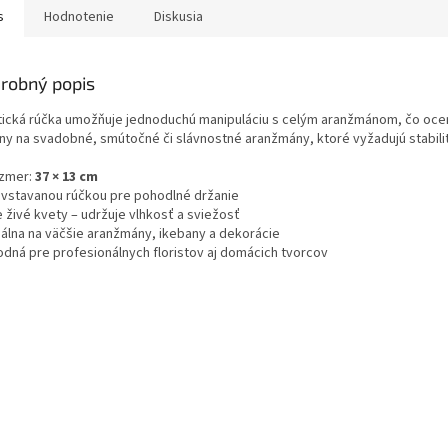
s
Hodnotenie
Diskusia
robný popis
tická rúčka umožňuje jednoduchú manipuláciu s celým aranžmánom, čo ocenia 
lny na svadobné, smútočné či slávnostné aranžmány, ktoré vyžadujú stabilit
zmer:
37 × 13 cm
 vstavanou rúčkou pre pohodlné držanie
 živé kvety – udržuje vlhkosť a sviežosť
eálna na väčšie aranžmány, ikebany a dekorácie
odná pre profesionálnych floristov aj domácich tvorcov