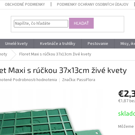
OBCHODNÉ PODMIENKY
PODMIENKY OCHRANY OSOBNÝCH ÚDAJOV
HĽADAŤ
Umelé kvety
Kvetináče a truhlíky
Pestovanie
Misy, i
moty
Floret Maxi s rúčkou 37x13cm živé kvety
et Maxi s rúčkou 37x13cm živé kvety
né
notené
Podrobnosti hodnotenia
Značka:
PassiFlora
nie
€2,
u
€1,87 be
Jednotk
sklad
cena:
iek.
Môžeme d