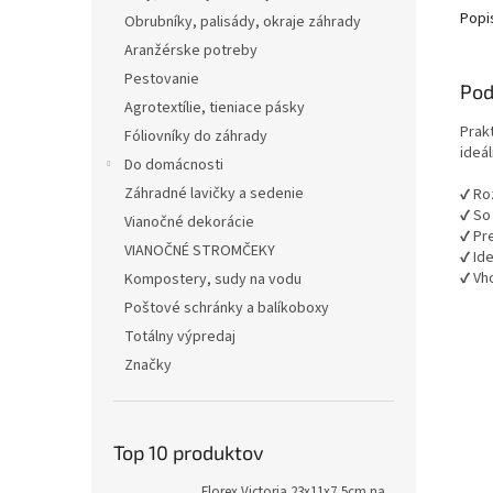
Popi
Obrubníky, palisády, okraje záhrady
Aranžérske potreby
Pestovanie
Pod
Agrotextílie, tieniace pásky
Prak
Fóliovníky do záhrady
ideá
Do domácnosti
Záhradné lavičky a sedenie
✔ Ro
✔ So
Vianočné dekorácie
✔ Pre
VIANOČNÉ STROMČEKY
✔ Id
✔ Vh
Kompostery, sudy na vodu
Poštové schránky a balíkoboxy
Totálny výpredaj
Značky
Top 10 produktov
Florex Victoria 23x11x7,5cm na