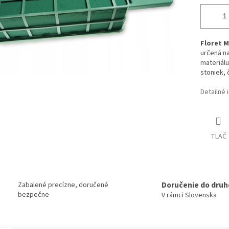
Floret M
určená n
materiálu
stoniek, 
Detailné 
TLAČ
Doručenie do druh
Zabalené precízne, doručené
bezpečne
V rámci Slovenska