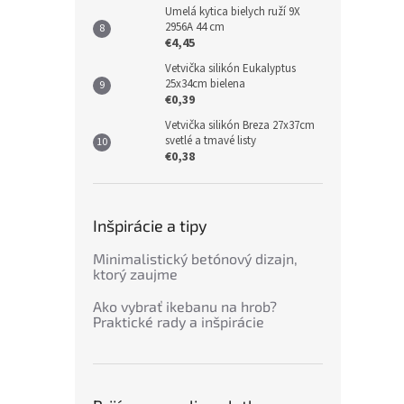
Umelá kytica bielych ruží 9X
2956A 44 cm
€4,45
Vetvička silikón Eukalyptus
25x34cm bielena
€0,39
Vetvička silikón Breza 27x37cm
svetlé a tmavé listy
€0,38
Inšpirácie a tipy
Minimalistický betónový dizajn,
ktorý zaujme
Ako vybrať ikebanu na hrob?
Praktické rady a inšpirácie