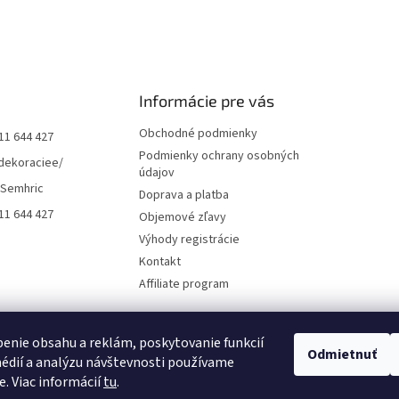
Informácie pre vás
Obchodné podmienky
11 644 427
Podmienky ochrany osobných
dekoraciee/
údajov
 Semhric
Doprava a platba
11 644 427
Objemové zľavy
Výhody registrácie
Kontakt
Affiliate program
enie obsahu a reklám, poskytovanie funkcií
Odmietnuť
édií a analýzu návštevnosti používame
e. Viac informácií
tu
.