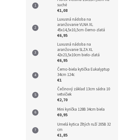
suché
€1,08
Luxusná nádoba na
aranžovanie VLNA XL
45x14,5x10,5cm čierno-zlatá
€6,95
Luxusná nádoba na
aranžovanie SLZA XL
42x23,5x10cm bielo-zlatá
€6,95
Černo-biela kytička Eukalyptup
34cm 124c
€1
Čečinový základ 13cm sádra 10
vetvičiek
€2,70
Mini kyrička 128B 34cm biela
€0,95
Umelá kytica žltých ruží 205B 32
cm
€1,85