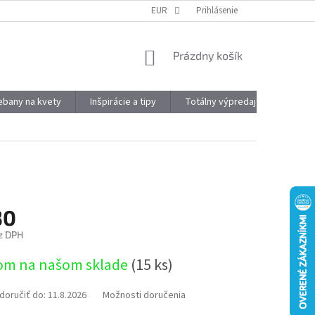
DOPRAVA A PLATBA
OBJEMOVÉ ZĽAVY
EUR
Prihlásenie
VÝHODY REGISTRÁCIE
NÁKUPNÝ
Prázdny košík
KOŠÍK
kebany na kvety
Inšpirácie a tipy
Totálny výpredaj
Značky
30
z DPH
ová
om na našom sklade
(15 ks)
oručiť do:
11.8.2026
Možnosti doručenia