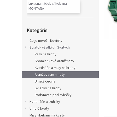
Luxusná nádoba/ikebana
MONTANA
Preskočiť
Kategórie
kategórie
Čo je nové? - Novinky
Sviatok všetkých Svätých
Vázy na hroby
Spomienkové aranžmány
Kvetináče a misy na hroby
Aranžovacie hmoty
Umelá čečina
Sviečky na hroby
Podstavce pod sviečky
Kvetináče a truhlíky
Umelé kvety
Misy, ikebany na kvety