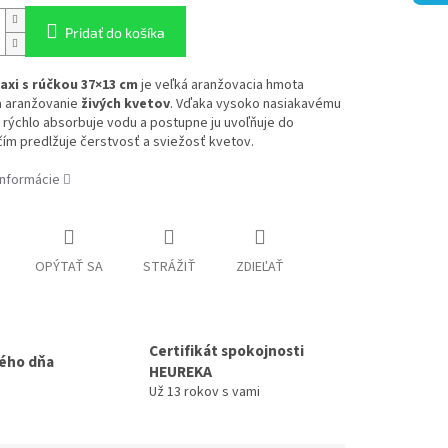
Pridať do košíka
axi s rúčkou 37×13 cm
je veľká aranžovacia hmota
a aranžovanie
živých kvetov
. Vďaka vysoko nasiakavému
 rýchlo absorbuje vodu a postupne ju uvoľňuje do
čím predlžuje čerstvosť a sviežosť kvetov.
informácie
OPÝTAŤ SA
STRÁŽIŤ
ZDIEĽAŤ
Certifikát spokojnosti
ého dňa
HEUREKA
Už 13 rokov s vami