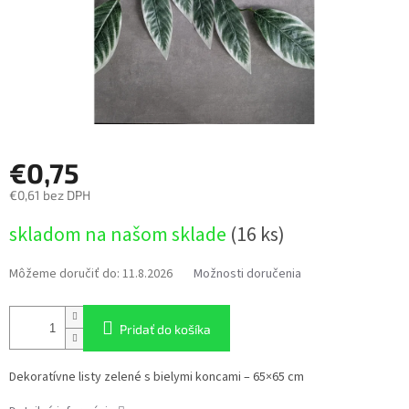
€0,75
€0,61 bez DPH
Jednotková
skladom na našom sklade
(16 ks)
cena:
Môžeme doručiť do:
11.8.2026
Možnosti doručenia
Pridať do košíka
Dekoratívne listy zelené s bielymi koncami – 65×65 cm