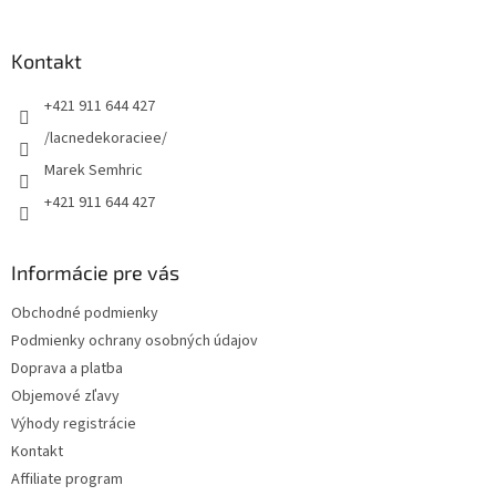
á
p
ä
Kontakt
t
+421 911 644 427
i
e
/lacnedekoraciee/
Marek Semhric
+421 911 644 427
Informácie pre vás
Obchodné podmienky
Podmienky ochrany osobných údajov
Doprava a platba
Objemové zľavy
Výhody registrácie
Kontakt
Affiliate program