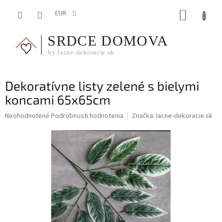
Prejsť
NÁKUP
na
EUR
obsah
KOŠÍK
Dekoratívne listy zelené s bielymi
koncami 65x65cm
Priemerné
Neohodnotené
Podrobnosti hodnotenia
Značka:
lacne-dekoracie.sk
hodnotenie
produktu
je
0,0
z
5
hviezdičiek.