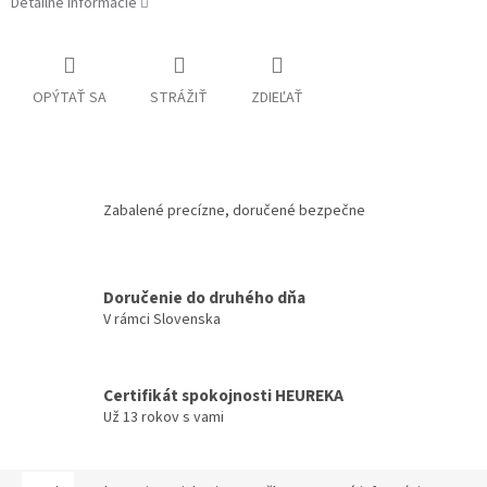
Detailné informácie
OPÝTAŤ SA
STRÁŽIŤ
ZDIEĽAŤ
Zabalené precízne, doručené bezpečne
Doručenie do druhého dňa
V rámci Slovenska
Certifikát spokojnosti HEUREKA
Už 13 rokov s vami