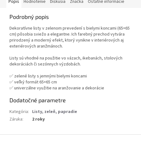
Popis
Hodnotenie
Diskusia
Značka
Ostatné informácie
Podrobný popis
Dekoratívne listy v zelenom prevedení s bielymi koncami (65×65
cm) pôsobia sviežo a elegantne. Ich farebný prechod vytvára
prirodzený a moderný efekt, ktorý vynikne v interiérových aj
exteriérových aranžmánoch.
Listy sú vhodné na použitie vo vázach, ikebanách, stolových
dekoráciách či sezónnych výzdobách.
✅ zelené listy s jemnými bielymi koncami
✅ veľký formát 65×65 cm
✅ univerzálne využitie na aranžovanie a dekorácie
Dodatočné parametre
Kategória
:
Listy, zeleň, papradie
Záruka
:
2 roky
Z