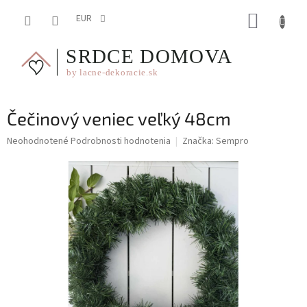
Prejsť
NÁKUP
na
EUR
obsah
KOŠÍK
Čečinový veniec veľký 48cm
Priemerné
Neohodnotené
Podrobnosti hodnotenia
Značka:
Sempro
hodnotenie
produktu
je
0,0
z
5
hviezdičiek.