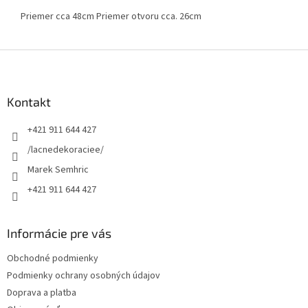
Priemer cca 48cm Priemer otvoru cca. 26cm
Z
á
p
ä
Kontakt
t
+421 911 644 427
i
e
/lacnedekoraciee/
Marek Semhric
+421 911 644 427
Informácie pre vás
Obchodné podmienky
Podmienky ochrany osobných údajov
Doprava a platba