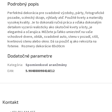
Podrobný popis
Perfektná dekorácia pre svadobné výzdoby, párty, fotografické
pozadie, scénický dizajn, výklady atď. Použité kvety a materiály
vysokej kvality. Je to dokonalá ručná práca a vďaka dokonalým
detailom vyzerá realisticky ako skutočné kvety a listy, je
elegantná a očarujúca. Môžete ju ľahko umiestniť na vaše
vchodové dvere, oblúk, svadobné auto, stenu v pozadí, stôl,
kvetinovú stenu alebo okno. Dá sa použiť aj ako rekvizita na
fotenie. Rozmery dekorácie 65x30cm
Dodatočné parametre
Kategória
:
Spomienkové aranžmány
EAN
:
5.904888098416E12
Z
á
p
ä
Kontakt
t