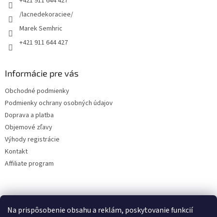
+421 911 644 427
i
e
/lacnedekoraciee/
Marek Semhric
+421 911 644 427
Informácie pre vás
Obchodné podmienky
Podmienky ochrany osobných údajov
Doprava a platba
Objemové zľavy
Výhody registrácie
Kontakt
Affiliate program
Na prispôsobenie obsahu a reklám, poskytovanie funkcií