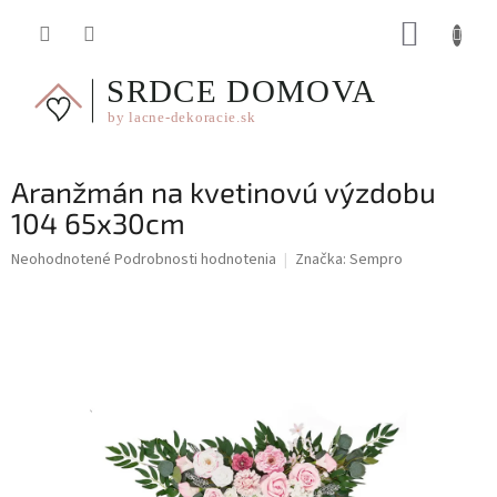
Prejsť
NÁKUP
na
obsah
KOŠÍK
Aranžmán na kvetinovú výzdobu
104 65x30cm
Priemerné
Neohodnotené
Podrobnosti hodnotenia
Značka:
Sempro
hodnotenie
produktu
je
0,0
z
5
hviezdičiek.