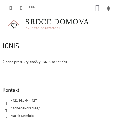
Prejsť
NÁKUP
na
EUR
obsah
KOŠÍK
IGNIS
Žiadne produkty značky
IGNIS
sa nenašli...
Z
á
p
ä
Kontakt
t
+421 911 644 427
i
e
/lacnedekoraciee/
Marek Semhric