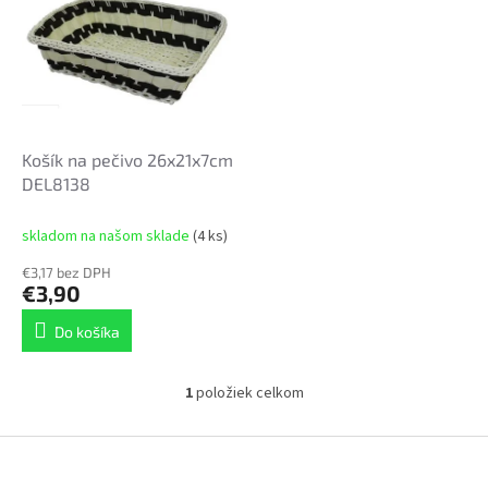
p
r
i
o
s
d
p
u
r
k
o
t
d
Košík na pečivo 26x21x7cm
o
u
DEL8138
v
k
t
skladom na našom sklade
(4 ks)
o
€3,17 bez DPH
v
€3,90
Do košíka
1
položiek celkom
O
v
l
Z
á
á
d