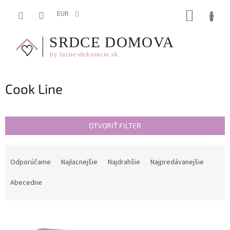
Prejsť
NÁKUP
na
EUR
obsah
KOŠÍK
Cook Line
OTVORIŤ FILTER
R
a
Odporúčame
Najlacnejšie
Najdrahšie
Najpredávanejšie
d
e
Abecedne
n
i
V
e
ý
p