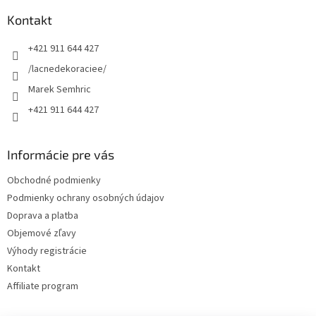
p
a
ä
Kontakt
c
t
i
+421 911 644 427
i
e
p
e
/lacnedekoraciee/
r
Marek Semhric
v
k
+421 911 644 427
y
v
ý
Informácie pre vás
p
i
Obchodné podmienky
s
Podmienky ochrany osobných údajov
u
Doprava a platba
Objemové zľavy
Výhody registrácie
Kontakt
Affiliate program