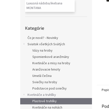
Luxusná nádoba/ikebana
MONTANA
Preskočiť
Kategórie
kategórie
Čo je nové? - Novinky
Sviatok všetkých Svätých
Vázy na hroby
Spomienkové aranžmány
Kvetináče a misy na hroby
Aranžovacie hmoty
Umelá čečina
Sviečky na hroby
Podstavce pod sviečky
Popi
Kvetináče a truhlíky
Plastové truhlíky
Pod
Kvetináče na nohách