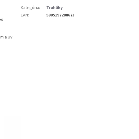
Kategória
:
Truhlíky
EAN
:
5905197288673
bo
am a UV