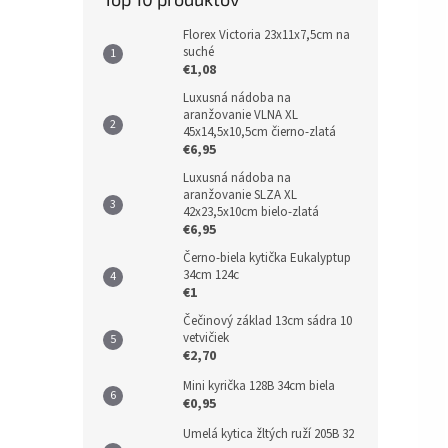
Florex Victoria 23x11x7,5cm na
suché
€1,08
Luxusná nádoba na
aranžovanie VLNA XL
45x14,5x10,5cm čierno-zlatá
€6,95
Luxusná nádoba na
aranžovanie SLZA XL
42x23,5x10cm bielo-zlatá
€6,95
Černo-biela kytička Eukalyptup
34cm 124c
€1
Čečinový základ 13cm sádra 10
vetvičiek
€2,70
Mini kyrička 128B 34cm biela
€0,95
Umelá kytica žltých ruží 205B 32