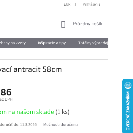
DOPRAVA A PLATBA
OBJEMOVÉ ZĽAVY
EUR
Prihlásenie
VÝHODY REGISTRÁCIE
NÁKUPNÝ
Prázdny košík
KOŠÍK
kebany na kvety
Inšpirácie a tipy
Totálny výpredaj
Značky
cí antracit 58cm
,86
ez DPH
ová
om na našom sklade
(1 ks)
oručiť do:
11.8.2026
Možnosti doručenia