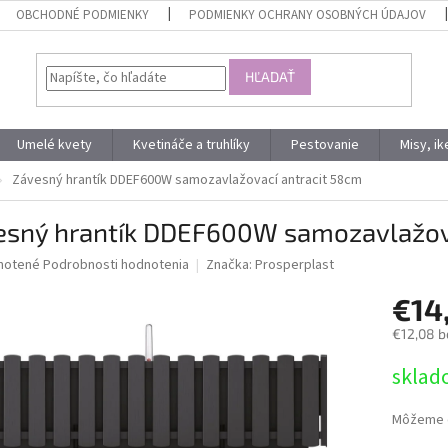
OBCHODNÉ PODMIENKY
PODMIENKY OCHRANY OSOBNÝCH ÚDAJOV
HĽADAŤ
Umelé kvety
Kvetináče a truhlíky
Pestovanie
Misy, i
Závesný hrantík DDEF600W samozavlažovací antracit 58cm
esný hrantík DDEF600W samozavlažova
né
notené
Podrobnosti hodnotenia
Značka:
Prosperplast
nie
€14
u
€12,08 b
Jednotk
sklad
cena:
iek.
Môžeme d