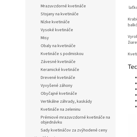
Mrazuvzdorné kvetináče
laťk
Stojany na kvetináče
Krab
Nízke kvetináče
balk
Vysoké kvetináče
Vyro
Misy
žiare
Obaly na kvetináče
Kvetináče s podmiskou
Kvet
Závesné kvetináče
Tec
Keramické kvetináče
Drevené kvetináče
Vyvyšené záhony
Obyčajné kvetináče
Vertikálne záhrady, kaskády
Kvetináče na zeleninu
Prémiové mrazuvzdorné kvetináče na
objednávku
Sady kvetináčov za zvýhodené ceny