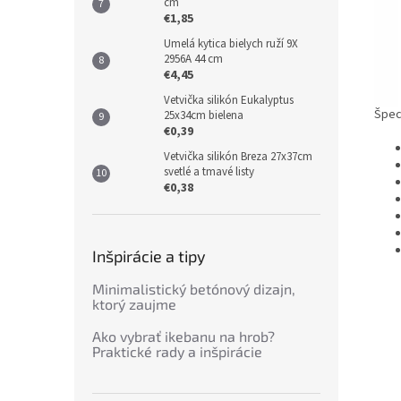
cm
€1,85
Umelá kytica bielych ruží 9X
2956A 44 cm
€4,45
Vetvička silikón Eukalyptus
Špeci
25x34cm bielena
€0,39
Vetvička silikón Breza 27x37cm
svetlé a tmavé listy
€0,38
Inšpirácie a tipy
Minimalistický betónový dizajn,
ktorý zaujme
Ako vybrať ikebanu na hrob?
Praktické rady a inšpirácie