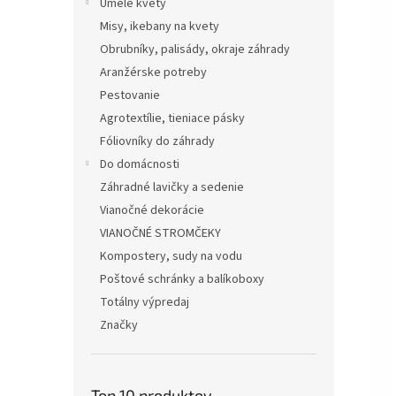
Umelé kvety
Misy, ikebany na kvety
Obrubníky, palisády, okraje záhrady
Aranžérske potreby
Pestovanie
Agrotextílie, tieniace pásky
Fóliovníky do záhrady
Do domácnosti
Záhradné lavičky a sedenie
Vianočné dekorácie
VIANOČNÉ STROMČEKY
Kompostery, sudy na vodu
Poštové schránky a balíkoboxy
Totálny výpredaj
Značky
Top 10 produktov