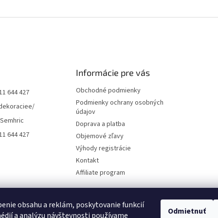
Informácie pre vás
Obchodné podmienky
11 644 427
Podmienky ochrany osobných
dekoraciee/
údajov
 Semhric
Doprava a platba
11 644 427
Objemové zľavy
Výhody registrácie
Kontakt
Affiliate program
enie obsahu a reklám, poskytovanie funkcií
Odmietnuť
édií a analýzu návštevnosti používame