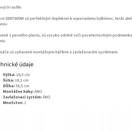
ových rastlín.
ice DDEF600W sú perfektným doplnkom k usporiadaniu balkónov, terás ale
ónov.
bené z pevného plastu, sú vysoko odolné voči poveternostným podmienk
niu.
ináče sú vybavené montážnymi háčikmi a zavlažovacími systémami.
hnické údaje
Výška:
16,5 cm
Šírka:
18,5 cm
Dĺžka:
58,5 cm
Montážne háky:
ÁNO
Zavlažovací systém:
ÁNO
Množstvo:
1