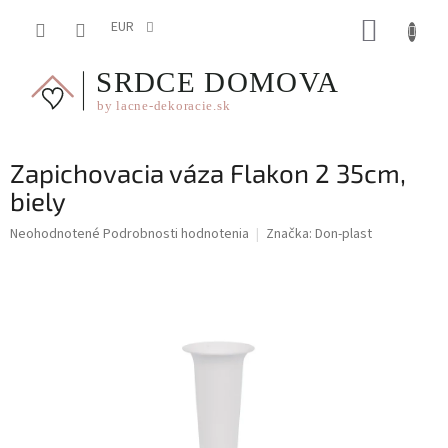
Prejsť
NÁKUP
na
EUR
obsah
KOŠÍK
Zapichovacia váza Flakon 2 35cm,
biely
Priemerné
Neohodnotené
Podrobnosti hodnotenia
Značka:
Don-plast
hodnotenie
produktu
je
0,0
z
5
hviezdičiek.