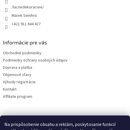
e
/lacnedekoraciee/
Marek Semhric
+421 911 644 427
Informácie pre vás
Obchodné podmienky
Podmienky ochrany osobných údajov
Doprava a platba
Objemové zľavy
Výhody registrácie
Kontakt
Affiliate program
Na prispôsobenie obsahu a reklám, poskytovanie funkcií