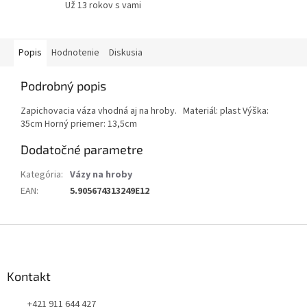
Už 13 rokov s vami
Popis
Hodnotenie
Diskusia
Podrobný popis
Zapichovacia váza vhodná aj na hroby. Materiál: plast Výška:
35cm Horný priemer: 13,5cm
Dodatočné parametre
Kategória
:
Vázy na hroby
EAN
:
5.905674313249E12
Z
á
p
ä
Kontakt
t
+421 911 644 427
i