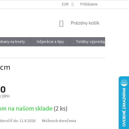
DOPRAVA A PLATBA
OBJEMOVÉ ZĽAVY
EUR
Prihlásenie
VÝHODY REGISTRÁCIE
NÁKUPNÝ
Prázdny košík
KOŠÍK
kebany na kvety
Inšpirácie a tipy
Totálny výpredaj
Značky
6cm
60
z DPH
ová
om na našom sklade
(2 ks)
oručiť do:
11.8.2026
Možnosti doručenia