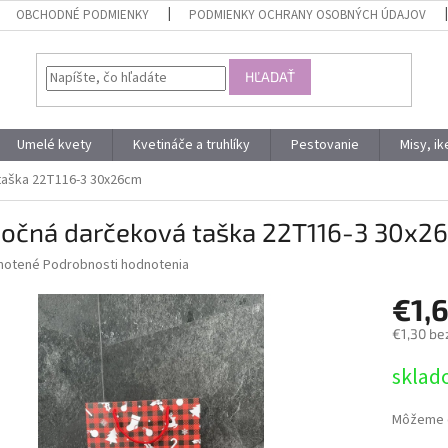
OBCHODNÉ PODMIENKY
PODMIENKY OCHRANY OSOBNÝCH ÚDAJOV
HĽADAŤ
Umelé kvety
Kvetináče a truhlíky
Pestovanie
Misy, i
taška 22T116-3 30x26cm
nočná darčeková taška 22T116-3 30x2
né
notené
Podrobnosti hodnotenia
nie
€1,
u
€1,30 be
Jednotk
sklad
cena:
iek.
Môžeme d