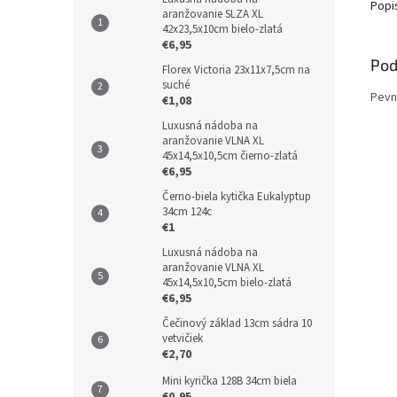
Popi
aranžovanie SLZA XL
42x23,5x10cm bielo-zlatá
€6,95
Pod
Florex Victoria 23x11x7,5cm na
suché
Pevn
€1,08
Luxusná nádoba na
aranžovanie VLNA XL
45x14,5x10,5cm čierno-zlatá
€6,95
Černo-biela kytička Eukalyptup
34cm 124c
€1
Luxusná nádoba na
aranžovanie VLNA XL
45x14,5x10,5cm bielo-zlatá
€6,95
Čečinový základ 13cm sádra 10
vetvičiek
€2,70
Mini kyrička 128B 34cm biela