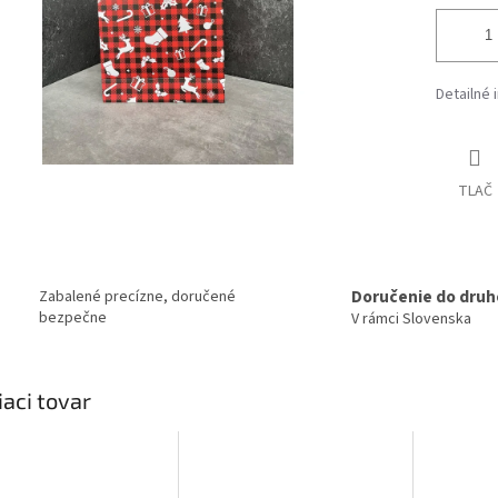
Detailné 
TLAČ
Doručenie do druh
Zabalené precízne, doručené
bezpečne
V rámci Slovenska
iaci tovar