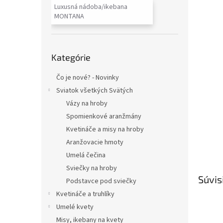
Luxusná nádoba/ikebana
MONTANA
Preskočiť
Kategórie
kategórie
Čo je nové? - Novinky
Sviatok všetkých Svätých
Vázy na hroby
Spomienkové aranžmány
Kvetináče a misy na hroby
Aranžovacie hmoty
Umelá čečina
Sviečky na hroby
Súvis
Podstavce pod sviečky
Kvetináče a truhlíky
Umelé kvety
Misy, ikebany na kvety