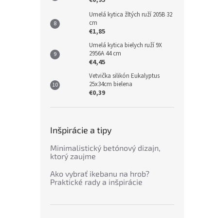
€0,95
Umelá kytica žltých ruží 205B 32
cm
€1,85
Umelá kytica bielych ruží 9X
2956A 44 cm
€4,45
Vetvička silikón Eukalyptus
25x34cm bielena
€0,39
Inšpirácie a tipy
Minimalistický betónový dizajn,
ktorý zaujme
Ako vybrať ikebanu na hrob?
Praktické rady a inšpirácie