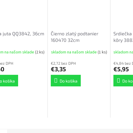
a juta QQ3842, 36cm
Čierno zlatý podtanier
Srdiečka 
160470 32cm
kôry 388
kusov
om na našom sklade
(2 ks)
skladom na našom sklade
(1 ks)
skladom n
bez DPH
€2,72 bez DPH
€4,84 bez
60
€3,35
€5,95
o košíka
Do košíka
Do ko