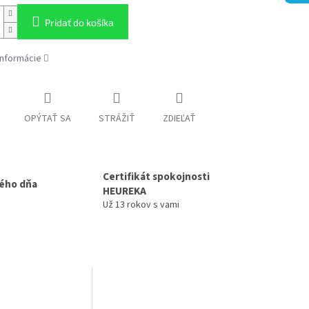
Pridať do košíka
informácie
OPÝTAŤ SA
STRÁŽIŤ
ZDIEĽAŤ
Certifikát spokojnosti
ého dňa
HEUREKA
Už 13 rokov s vami