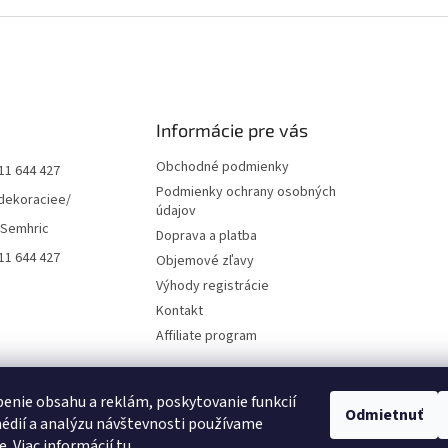
Informácie pre vás
Obchodné podmienky
11 644 427
Podmienky ochrany osobných
dekoraciee/
údajov
 Semhric
Doprava a platba
11 644 427
Objemové zľavy
Výhody registrácie
Kontakt
Affiliate program
enie obsahu a reklám, poskytovanie funkcií
Odmietnuť
édií a analýzu návštevnosti používame
e. Viac informácií
tu
.