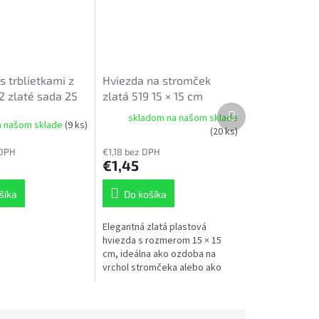
s trblietkami z
Hviezda na stromček
2 zlaté sada 25
zlatá 519 15 × 15 cm
Ďalší
skladom na našom sklade
produkt
a našom sklade
(9 ks)
(20 ks)
 DPH
€1,18 bez DPH
€1,45
šíka
Do košíka
Elegantná zlatá plastová
hviezda s rozmerom 15 × 15
cm, ideálna ako ozdoba na
vrchol stromčeka alebo ako
dekorácia do zimných
aranžmánov. Má jemný reliéfny
vzor, ktorý krásne...