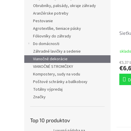
Obrubníky, palisády, okraje záhrady
Aranžérske potreby
Pestovanie
Agrotextílie, tieniace pásky
Sieťk
Fóliovníky do záhrady
Do domácnosti
sklad
Záhradné lavičky a sedenie
Vianočné dekorácie
€5,37 
VIANOČNÉ STROMČEKY
€6,
Kompostery, sudy na vodu
D
Poštové schránky a balíkoboxy
Totálny výpredaj
Značky
Top 10 produktov
Luxusná nádoba na