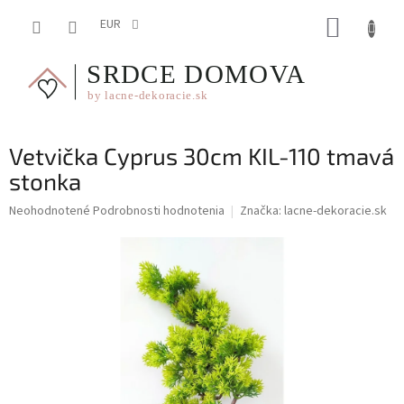
Prejsť
NÁKUP
na
EUR
obsah
KOŠÍK
Vetvička Cyprus 30cm KIL-110 tmavá
stonka
Priemerné
Neohodnotené
Podrobnosti hodnotenia
Značka:
lacne-dekoracie.sk
hodnotenie
produktu
je
0,0
z
5
hviezdičiek.