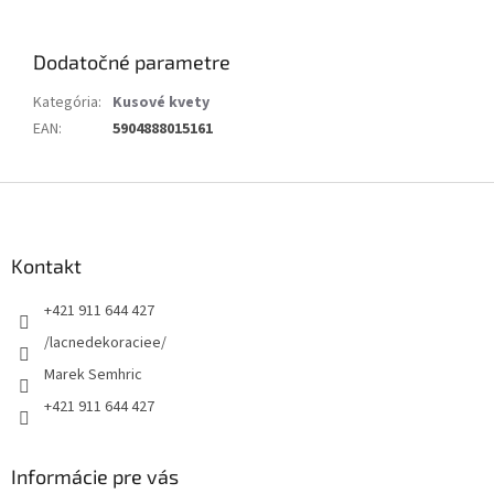
Dodatočné parametre
Kategória
:
Kusové kvety
EAN
:
5904888015161
Z
á
p
ä
Kontakt
t
+421 911 644 427
i
e
/lacnedekoraciee/
Marek Semhric
+421 911 644 427
Informácie pre vás