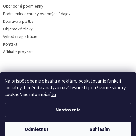
Obchodné podmienky
Podmienky ochrany osobných údajov
Doprava a platba
Objemové zľavy
Výhody registrácie
Kontakt
Affiliate program
Na prispôsobenie obsahu a reklám, poskytovanie funkcií
sociálnych médií a analýzu návštevnosti používame súbory
cookie. Viac informácií
tu
.
Vytvoril Shoptet
Nastavenie
Copyright 2026
lacne-dekoracie.sk
. Všetky práva vyhradené.
Odmietnuť
Súhlasím
Upraviť nastavenie cookies
Tovar odosielame v ten istý deň pri vytvorení objednávky do 12:00