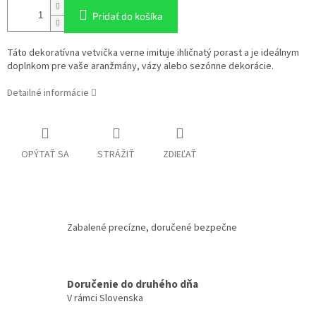
Pridať do košíka
Táto dekoratívna vetvička verne imituje ihličnatý porast a je ideálnym
doplnkom pre vaše aranžmány, vázy alebo sezónne dekorácie.
Detailné informácie
OPÝTAŤ SA
STRÁŽIŤ
ZDIEĽAŤ
Zabalené precízne, doručené bezpečne
Doručenie do druhého dňa
V rámci Slovenska