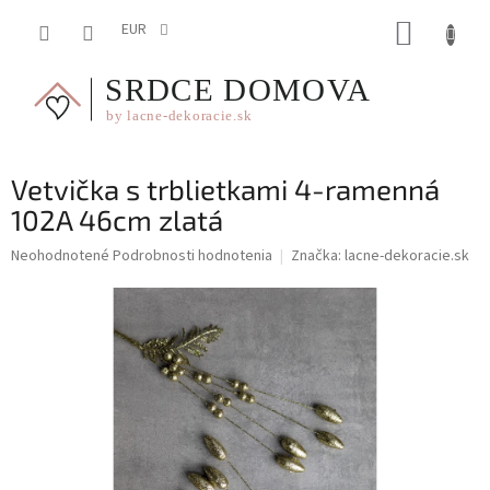
Prejsť
NÁKUP
na
EUR
obsah
KOŠÍK
Vetvička s trblietkami 4-ramenná
102A 46cm zlatá
Priemerné
Neohodnotené
Podrobnosti hodnotenia
Značka:
lacne-dekoracie.sk
hodnotenie
produktu
je
0,0
z
5
hviezdičiek.