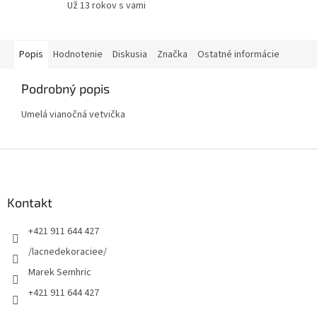
Už 13 rokov s vami
Popis
Hodnotenie
Diskusia
Značka
Ostatné informácie
Podrobný popis
Umelá vianočná vetvička
Z
á
p
ä
Kontakt
t
+421 911 644 427
i
e
/lacnedekoraciee/
Marek Semhric
+421 911 644 427