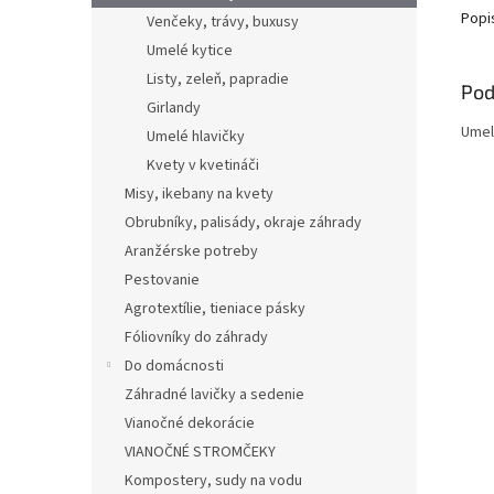
Popi
Venčeky, trávy, buxusy
Umelé kytice
Listy, zeleň, papradie
Pod
Girlandy
Umel
Umelé hlavičky
Kvety v kvetináči
Misy, ikebany na kvety
Obrubníky, palisády, okraje záhrady
Aranžérske potreby
Pestovanie
Agrotextílie, tieniace pásky
Fóliovníky do záhrady
Do domácnosti
Záhradné lavičky a sedenie
Vianočné dekorácie
VIANOČNÉ STROMČEKY
Kompostery, sudy na vodu