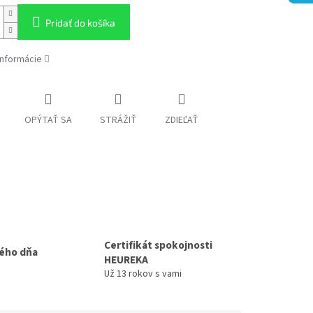
Pridať do košíka
informácie
OPÝTAŤ SA
STRÁŽIŤ
ZDIEĽAŤ
Certifikát spokojnosti
ého dňa
HEUREKA
Už 13 rokov s vami