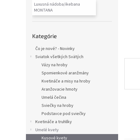
Luxusná nádoba/ikebana
MONTANA
Preskočiť
Kategórie
kategórie
Čo je nové? - Novinky
Sviatok všetkých Svätých
Vázy na hroby
Spomienkové aranžmány
Kvetináče a misy na hroby
Aranžovacie hmoty
Umelá čečina
Sviečky na hroby
Podstavce pod sviečky
Kvetináče a truhlíky
Umelé kvety
Kusové kvety