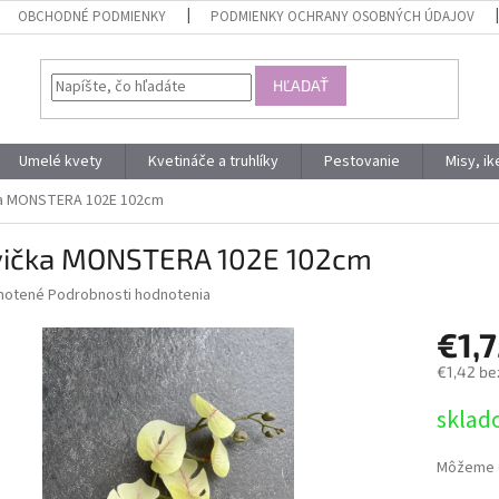
OBCHODNÉ PODMIENKY
PODMIENKY OCHRANY OSOBNÝCH ÚDAJOV
HĽADAŤ
Umelé kvety
Kvetináče a truhlíky
Pestovanie
Misy, i
ka MONSTERA 102E 102cm
vička MONSTERA 102E 102cm
né
notené
Podrobnosti hodnotenia
nie
€1,
u
€1,42 be
Jednotk
sklad
cena:
iek.
Môžeme d