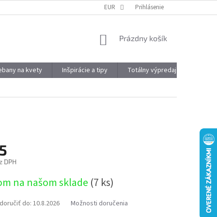
DOPRAVA A PLATBA
OBJEMOVÉ ZĽAVY
EUR
Prihlásenie
VÝHODY REGISTRÁCIE
NÁKUPNÝ
Prázdny košík
KOŠÍK
kebany na kvety
Inšpirácie a tipy
Totálny výpredaj
Značky
75
z DPH
ová
om na našom sklade
(7 ks)
oručiť do:
10.8.2026
Možnosti doručenia