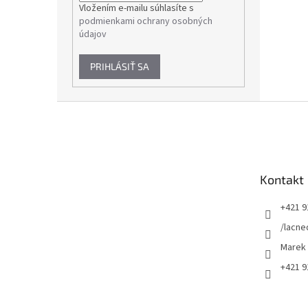
Vložením e-mailu súhlasíte s
podmienkami ochrany osobných
údajov
PRIHLÁSIŤ SA
Z
á
p
ä
t
Kontakt
i
e
+421 9
/lacne
Marek
+421 9