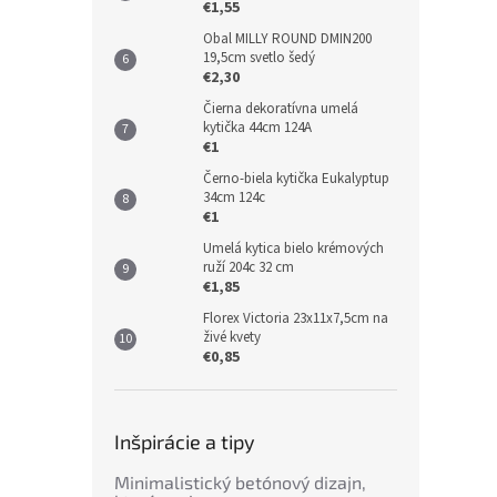
€1,55
Obal MILLY ROUND DMIN200
19,5cm svetlo šedý
€2,30
Čierna dekoratívna umelá
kytička 44cm 124A
€1
Černo-biela kytička Eukalyptup
34cm 124c
€1
Umelá kytica bielo krémových
ruží 204c 32 cm
€1,85
Florex Victoria 23x11x7,5cm na
živé kvety
€0,85
Inšpirácie a tipy
Minimalistický betónový dizajn,