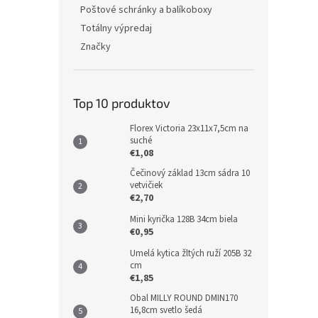
Poštové schránky a balíkoboxy
Totálny výpredaj
Značky
Top 10 produktov
Florex Victoria 23x11x7,5cm na
suché
€1,08
Čečinový základ 13cm sádra 10
vetvičiek
€2,70
Mini kyrička 128B 34cm biela
€0,95
Umelá kytica žltých ruží 205B 32
cm
€1,85
Obal MILLY ROUND DMIN170
16,8cm svetlo šedá