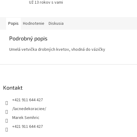
Už 13 rokov s vami
Popis
Hodnotenie
Diskusia
Podrobný popis
Umelá vetvička drobných kvetov, vhodná do vázičky
Z
á
p
ä
Kontakt
t
+421 911 644 427
i
e
/lacnedekoraciee/
Marek Semhric
+421 911 644 427