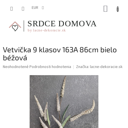
Prejsť
NÁKUP
na
EUR
obsah
KOŠÍK
Vetvička 9 klasov 163A 86cm bielo
béžová
Priemerné
Neohodnotené
Podrobnosti hodnotenia
Značka:
lacne-dekoracie.sk
hodnotenie
produktu
je
0,0
z
5
hviezdičiek.