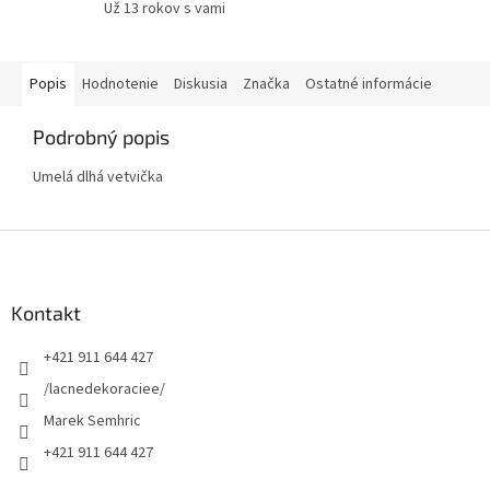
Už 13 rokov s vami
Popis
Hodnotenie
Diskusia
Značka
Ostatné informácie
Podrobný popis
Umelá dlhá vetvička
Z
á
p
ä
Kontakt
t
+421 911 644 427
i
e
/lacnedekoraciee/
Marek Semhric
+421 911 644 427