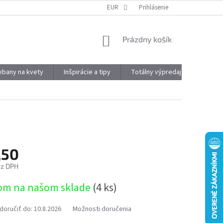
DOPRAVA A PLATBA
OBJEMOVÉ ZĽAVY
EUR
Prihlásenie
VÝHODY REGISTRÁCIE
NÁKUPNÝ
Prázdny košík
KOŠÍK
kebany na kvety
Inšpirácie a tipy
Totálny výpredaj
Značky
,50
ez DPH
ová
om na našom sklade
(4 ks)
oručiť do:
10.8.2026
Možnosti doručenia