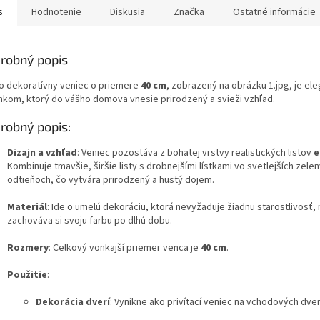
s
Hodnotenie
Diskusia
Značka
Ostatné informácie
robný popis
o dekoratívny veniec o priemere
40 cm
, zobrazený na obrázku 1.jpg, je el
nkom, ktorý do vášho domova vnesie prirodzený a svieži vzhľad.
robný popis:
Dizajn a vzhľad
: Veniec pozostáva z bohatej vrstvy realistických listov
e
Kombinuje tmavšie, širšie listy s drobnejšími lístkami vo svetlejších zele
odtieňoch, čo vytvára prirodzený a hustý dojem.
Materiál
: Ide o umelú dekoráciu, ktorá nevyžaduje žiadnu starostlivosť,
zachováva si svoju farbu po dlhú dobu.
Rozmery
: Celkový vonkajší priemer venca je
40 cm
.
Použitie
:
Dekorácia dverí
: Vynikne ako privítací veniec na vchodových dve