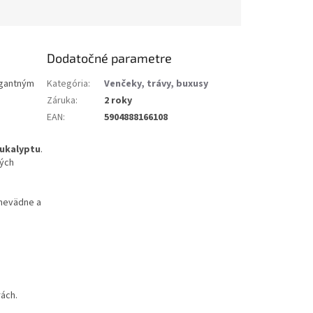
Dodatočné parametre
egantným
Kategória
:
Venčeky, trávy, buxusy
Záruka
:
2 roky
EAN
:
5904888166108
ukalyptu
.
ných
 nevädne a
rách.