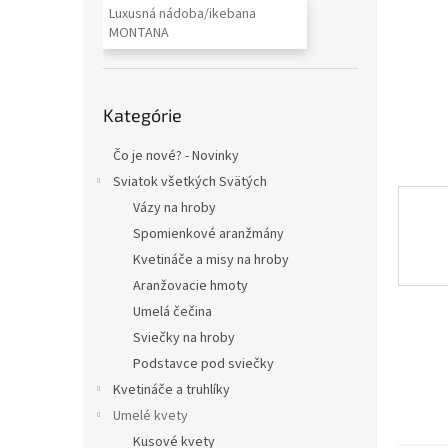
Luxusná nádoba/ikebana
MONTANA
Preskočiť
Kategórie
kategórie
Čo je nové? - Novinky
Sviatok všetkých Svätých
Vázy na hroby
Spomienkové aranžmány
Kvetináče a misy na hroby
Aranžovacie hmoty
Umelá čečina
Sviečky na hroby
Podstavce pod sviečky
Kvetináče a truhlíky
Umelé kvety
Kusové kvety