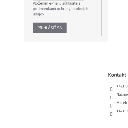
Vložením e-mailu súhlasíte s
podmienkami ochrany osobných
údajov
PRIHLÁSIŤ SA
Z
á
p
ä
t
Kontakt
i
e
+421 9
/lacne
Marek
+421 9