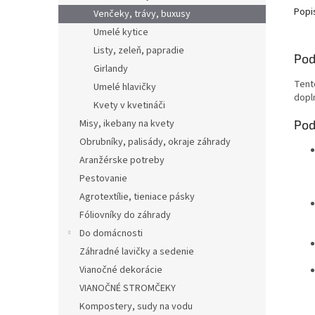
Popi
Venčeky, trávy, buxusy
Umelé kytice
Listy, zeleň, papradie
Pod
Girlandy
Tent
Umelé hlavičky
dopl
Kvety v kvetináči
Pod
Misy, ikebany na kvety
Obrubníky, palisády, okraje záhrady
Aranžérske potreby
Pestovanie
Agrotextílie, tieniace pásky
Fóliovníky do záhrady
Do domácnosti
Záhradné lavičky a sedenie
Vianočné dekorácie
VIANOČNÉ STROMČEKY
Kompostery, sudy na vodu