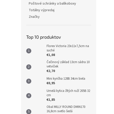
Poštové schránky a balíkoboxy
Totálny výpredaj
Značky
Top 10 produktov
Florex Victoria 23x11x7,5cm na
suché
€1,08
Čečinový základ 13cm sádra 10
vetvičiek
€2,70
Mini kyrička 128B 34cm biela
€0,95
Umelá kytica žltých ruží 205B 32
cm
€1,85
Obal MILLY ROUND DMIN170
16,8cm svetlo šedá