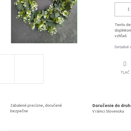
Tento de
doplnkom
vzhľad.
Detailné 
TLAČ
Doručenie do druh
Zabalené precízne, doručené
bezpečne
V rámci Slovenska