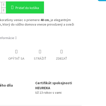
Pridať do košíka
koratívny veniec o priemere
40 cm
, je elegantným
, ktorý do vášho domova vnesie prirodzený a svieži
informácie
OPÝTAŤ SA
STRÁŽIŤ
ZDIEĽAŤ
Certifikát spokojnosti
ého dňa
HEUREKA
Už 13 rokov s vami