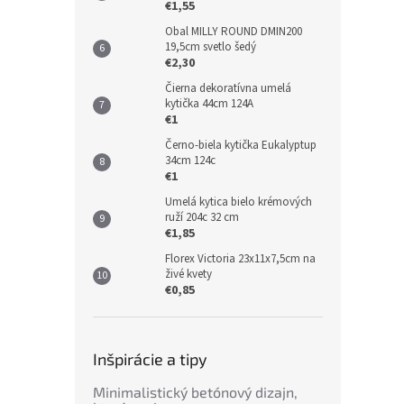
€1,55
Obal MILLY ROUND DMIN200
19,5cm svetlo šedý
€2,30
Čierna dekoratívna umelá
kytička 44cm 124A
€1
Černo-biela kytička Eukalyptup
34cm 124c
€1
Umelá kytica bielo krémových
ruží 204c 32 cm
€1,85
Florex Victoria 23x11x7,5cm na
živé kvety
€0,85
Inšpirácie a tipy
Minimalistický betónový dizajn,