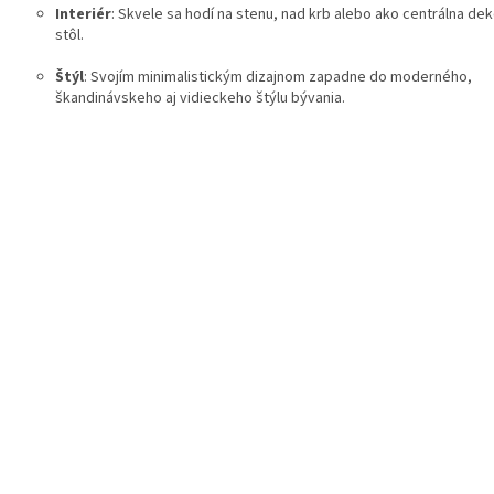
Interiér
: Skvele sa hodí na stenu, nad krb alebo ako centrálna dek
stôl.
Štýl
: Svojím minimalistickým dizajnom zapadne do moderného,
škandinávskeho aj vidieckeho štýlu bývania.