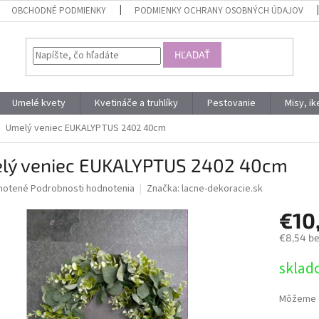
OBCHODNÉ PODMIENKY
PODMIENKY OCHRANY OSOBNÝCH ÚDAJOV
HĽADAŤ
Umelé kvety
Kvetináče a truhlíky
Pestovanie
Misy, i
Umelý veniec EUKALYPTUS 2402 40cm
lý veniec EUKALYPTUS 2402 40cm
né
notené
Podrobnosti hodnotenia
Značka:
lacne-dekoracie.sk
nie
€10
u
€8,54 b
Jednotk
sklad
cena:
iek.
Môžeme d