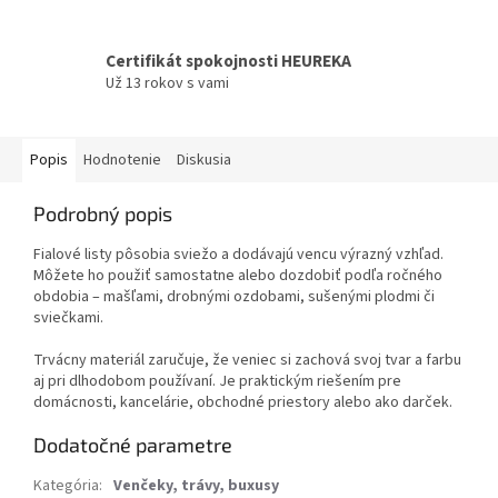
Certifikát spokojnosti HEUREKA
Už 13 rokov s vami
Popis
Hodnotenie
Diskusia
Podrobný popis
Fialové listy pôsobia sviežo a dodávajú vencu výrazný vzhľad.
Môžete ho použiť samostatne alebo dozdobiť podľa ročného
obdobia – mašľami, drobnými ozdobami, sušenými plodmi či
sviečkami.
Trvácny materiál zaručuje, že veniec si zachová svoj tvar a farbu
aj pri dlhodobom používaní. Je praktickým riešením pre
domácnosti, kancelárie, obchodné priestory alebo ako darček.
Dodatočné parametre
Kategória
:
Venčeky, trávy, buxusy