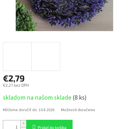
€2,79
€2,27 bez DPH
Jednotková
skladom na našom sklade
(8 ks)
cena:
Môžeme doručiť do:
10.8.2026
Možnosti doručenia
Pridať do košíka