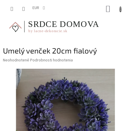
Prejsť
NÁKUP
na
EUR
obsah
KOŠÍK
Umelý venček 20cm fialový
Priemerné
Neohodnotené
Podrobnosti hodnotenia
hodnotenie
produktu
je
0,0
z
5
hviezdičiek.