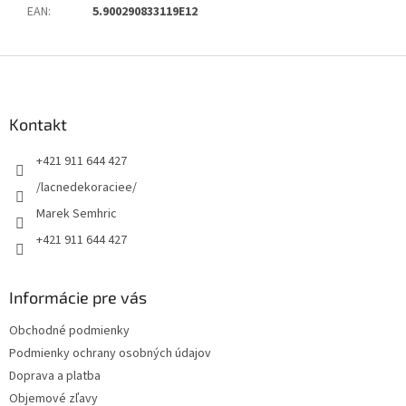
EAN
:
5.900290833119E12
Z
á
p
ä
Kontakt
t
+421 911 644 427
i
e
/lacnedekoraciee/
Marek Semhric
+421 911 644 427
Informácie pre vás
Obchodné podmienky
Podmienky ochrany osobných údajov
Doprava a platba
Objemové zľavy