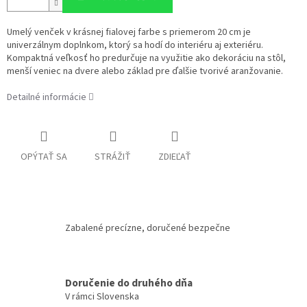
Umelý venček v krásnej fialovej farbe s priemerom 20 cm je
univerzálnym doplnkom, ktorý sa hodí do interiéru aj exteriéru.
Kompaktná veľkosť ho predurčuje na využitie ako dekoráciu na stôl,
menší veniec na dvere alebo základ pre ďalšie tvorivé aranžovanie.
Detailné informácie
OPÝTAŤ SA
STRÁŽIŤ
ZDIEĽAŤ
Zabalené precízne, doručené bezpečne
Doručenie do druhého dňa
V rámci Slovenska