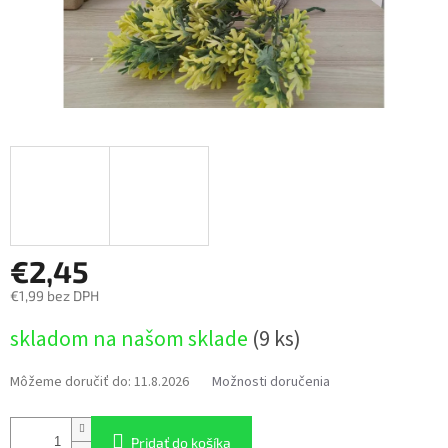
€2,45
€1,99 bez DPH
Jednotková
skladom na našom sklade
(9 ks)
cena:
Môžeme doručiť do:
11.8.2026
Možnosti doručenia
Pridať do košíka