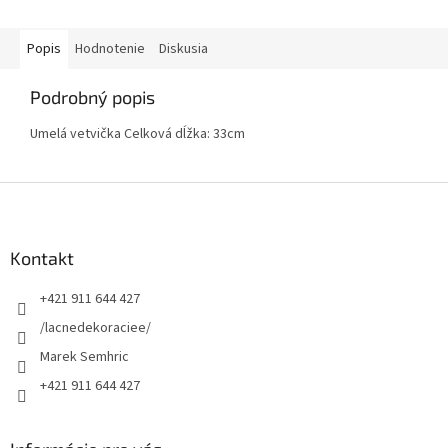
Popis
Hodnotenie
Diskusia
Podrobný popis
Umelá vetvička Celková dĺžka: 33cm
Z
á
p
ä
Kontakt
t
+421 911 644 427
i
e
/lacnedekoraciee/
Marek Semhric
+421 911 644 427