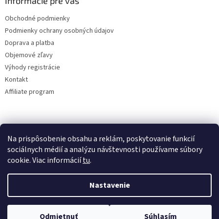
Informácie pre vás
Obchodné podmienky
Podmienky ochrany osobných údajov
Doprava a platba
Objemové zľavy
Výhody registrácie
Kontakt
Affiliate program
Na prispôsobenie obsahu a reklám, poskytovanie funkcií
sociálnych médií a analýzu návštevnosti používame súbory
cookie. Viac informácií
tu
.
Vytvoril Shoptet
Nastavenie
Copyright 2026
lacne-dekoracie.sk
. Všetky práva vyhradené.
Odmietnuť
Súhlasím
Upraviť nastavenie cookies