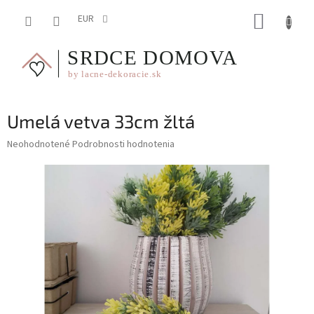
Prejsť
NÁKUP
na
EUR
obsah
KOŠÍK
Umelá vetva 33cm žltá
Priemerné
Neohodnotené
Podrobnosti hodnotenia
hodnotenie
produktu
je
0,0
z
5
hviezdičiek.