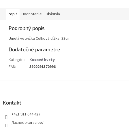
Popis
Hodnotenie
Diskusia
Podrobný popis
Umelá vetvička Celková dĺžka: 33cm
Dodatočné parametre
Kategória
:
Kusové kvety
EAN
:
5900291370996
Z
á
p
ä
Kontakt
t
+421 911 644 427
i
e
/lacnedekoraciee/