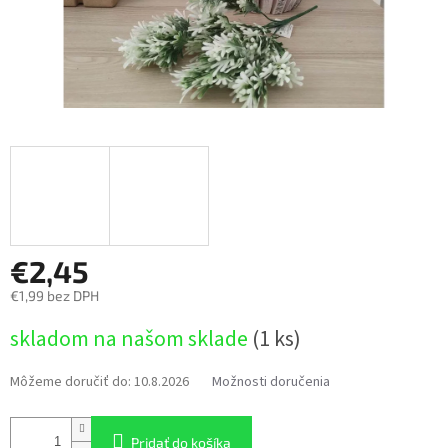
€2,45
€1,99 bez DPH
Jednotková
skladom na našom sklade
(1 ks)
cena:
Môžeme doručiť do:
10.8.2026
Možnosti doručenia
Pridať do košíka