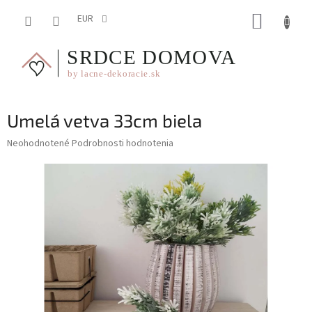
Prejsť
NÁKUP
na
EUR
obsah
KOŠÍK
Umelá vetva 33cm biela
Priemerné
Neohodnotené
Podrobnosti hodnotenia
hodnotenie
produktu
je
0,0
z
5
hviezdičiek.